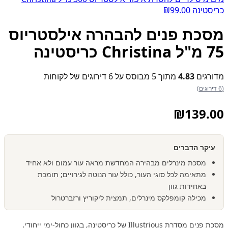
כריסטינה
99.00
₪
מסכת פנים להבהרה אילסטריוס
75 מ"ל Christina כריסטינה
מדורגים
4.83
מתוך 5 מבוסס על
6
דירוגים של לקוחות
(6 דירוגים)
₪
139.00
עיקר הדברים
מסכת מינרלים מבהירה המחדשת מראה עור עמום ולא אחיד
מתאימה לכל סוגי העור, כולל עור הנוטה לגירויים; תומכת
באחידות גוון
מכילה קומפלקס מינרלים, תמצית ליקוריץ ורזברטרול
מסכת פנים מסדרת Illustrious של כריסטינה, בגוון כחול-ימי ייחודי,