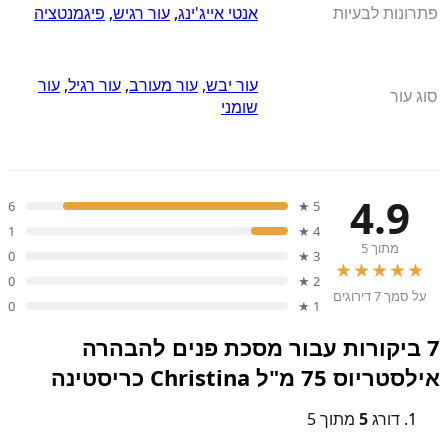
פתרונות לבעיות
אנטי אייג'ינג
,
עור רגיש
,
פיגמנטציה
עור יבש
,
עור מעורב
,
עור רגיל
,
עור
סוג עור
שומני
4.9
6
5 ★
1
4 ★
מתוך 5
0
3 ★
★★★★★
0
2 ★
על סמך 7 דירוגים
0
1 ★
7 ביקורות עבור
מסכת פנים להבהרה
אילסטריוס 75 מ"ל Christina כריסטינה
דורג
5
מתוך 5