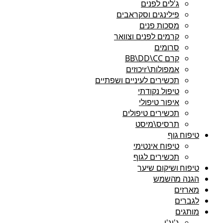
ג'לים לפנים
פילינגים וסקראבים
מסכות פנים
קרמים לפנים וצוואר
סרומים
קרם BB\DD\CC
אמפולות\rיכוזים
תכשירים לעיניים ושפתיים
טיפול נקודתי
איפור טיפולי
תכשירים טיפולים
תרסיס\מיסט
טיפוח גוף
טיפוח אינטימי
תכשירים לגוף
טיפוח ושיקום שיער
הגנה מהשמש
מארזים
לגברים
מותגים
ג'יג'י