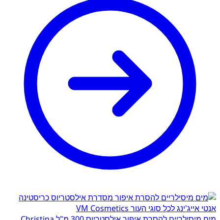
מים מיסילריים להסרת איפור אילסטריוס 300 מ"ל Christina