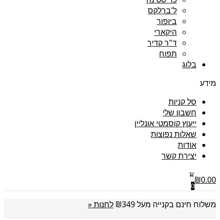
ל'ברלקס
ביופור
היקארי
ד"ר קדיר
תפוח
בלוג
מידע
סל קניות
חשבון שלי
ייעוץ קוסמטי אונליין
שאלות נפוצות
אודות
יצירת קשר
₪
0.00
0
משלוח חינם בקנייה מעל ₪349
לחנות «