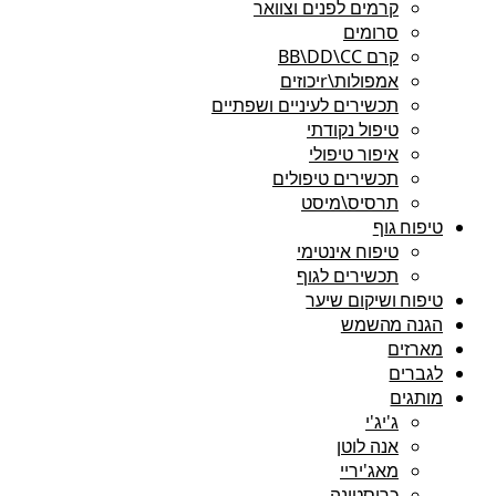
קרמים לפנים וצוואר
סרומים
קרם BB\DD\CC
אמפולות\rיכוזים
תכשירים לעיניים ושפתיים
טיפול נקודתי
איפור טיפולי
תכשירים טיפולים
תרסיס\מיסט
טיפוח גוף
טיפוח אינטימי
תכשירים לגוף
טיפוח ושיקום שיער
הגנה מהשמש
מארזים
לגברים
מותגים
ג'יג'י
אנה לוטן
מאג'יריי
כריסטינה