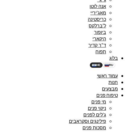
אנה לוטן
מאג'יריי
כריסטינה
ל'ברלקס
ביופור
היקארי
ד"ר קדיר
תפוח
בלוג
HE
RU
עמוד ראשי
חנות
מבצעים
טיפוח פנים
מי פנים
ניקוי פנים
ג'לים לפנים
פילינגים וסקראבים
מסכות פנים