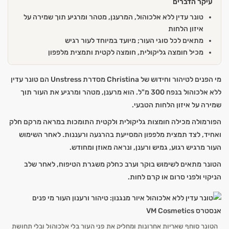
עיקר הדברים
טונר עדין ללא אלכוהול, המרענן, מטהר ומרגיע תוך שמירה על
איזון הלחות
מתאים לכל סוגי העור; מיועד במיוחד לעור רגיש
מכיל חומצה גליקולית, חומצה לקטית ותמצית מלפפון
מי הפנים לטיהור וחידוש של Christina מסדרת Unstress הם טונר עדין
ללא אלכוהול בנפח 300 מ"ל. הוא מרענן, מטהר ומרגיע את העור תוך
שמירה על איזון הלחות הטבעי.
הפורמולה מכילה חומצות גליקולית ולקטית התומכות במראה מרקם חלק
ואחיד, לצד תמצית מלפפון המסייעת בהרגעה ורעננות. לאחר השימוש
העור מרגיש רגוע, גמיש ורענן, ונראה מאוזן ומחודש.
הטונר מתאים לשימוש בוקר וערב כחלק משגרת הטיפוח, לאחר שלב
הניקוי ולפני סרום או קרם לחות.
הטונר סוחף שאריות אחרונות ומחליק את פני העור בלי אלכוהול ובלי תחושת