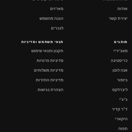
אודות
מארזים
יצירת קשר
הגנה מהשמש
לגברים
מותגים
תנאי משתמש ומדיניות
מאג'יריי
תקנון ותנאי שימוש
כריסטינה
מדיניות פרטיות
אנה לוטן
מדיניות משלוחים
ביופור
מדיניות החזרות
ליברלקס
הצהרת נגישות
ג'יג'י
ד"ר קדיר
היקארי
תפוח