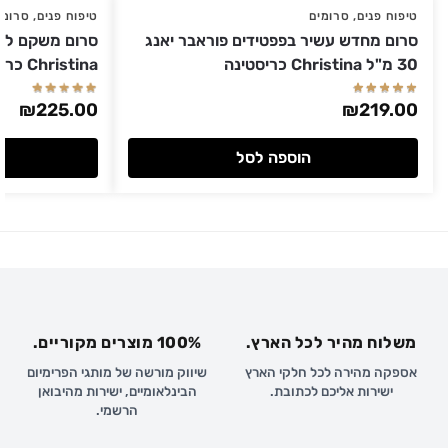
טיפוח פנים
,
סרומים
טיפוח פנים
,
סרומי
סרום מחדש עשיר בפפטידים פוראבר יאנג
30 מ"ל Christina כריסטינה
Christina כריסטינה
₪
225.00
₪
219.00
הוספה לסל
משלוח מהיר לכל הארץ.
100% מוצרים מקוריים.
אספקה מהירה לכל חלקי הארץ
שיווק מורשה של מותגי הפרימיום
ישירות אליכם לכתובת.
הבינלאומיים, ישירות מהיבואן
הרשמי.