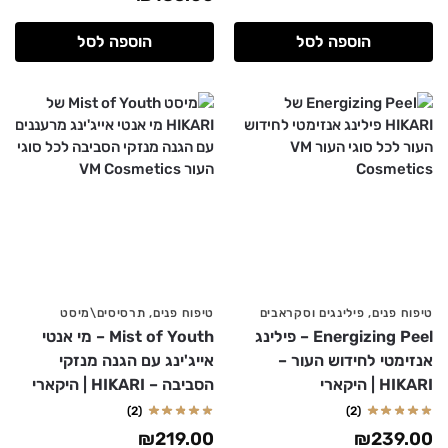
הוספה לסל
הוספה לסל
טיפוח פנים
,
פילינגים וסקראבים
טיפוח פנים
,
תרסיסים\מיסט
Energizing Peel – פילינג
Mist of Youth – מי אנטי
אנזימטי לחידוש העור –
אייג'ינג עם הגנה מנזקי
HIKARI | היקארי
הסביבה – HIKARI | היקארי
(2)
(2)
₪
219.00
₪
239.00