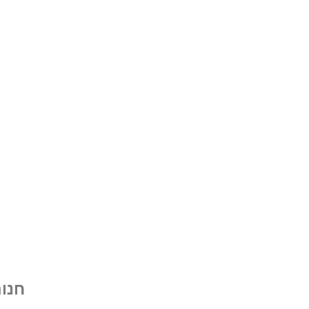
טיפוח איכותיים וייעוץ אישי המותאם 
חנו