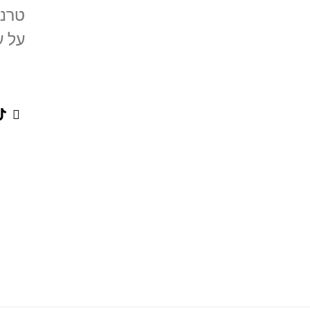
טרנד
על ע