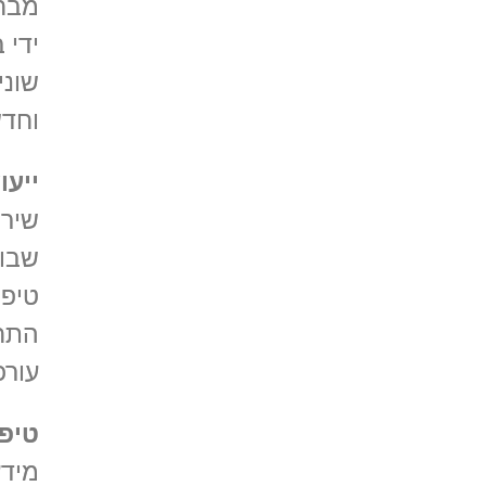
מבחר
ידי 
שוני
וחדש
ייעו
שירו
שבו 
טיפו
התחש
עורכ
טיפי
מידע