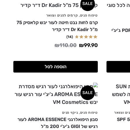
SALE
טיפוח פנים
,
קרמים לפנים וצוואר
קרם לחות נבט חיטה לעור יבש קלאסיק 75
מ"ל Dr Kadir ד״ר קדיר
סרום PDRN Pure Serum Lumine ג'יג'י
(14)
₪
110.00
₪
99.90
הוספה לסל
SALE
ם וצוואר
טיפוח פנים
,
ניקוי פנים
SPF 50\
סבון היפואלרגני AROMA ESSENCE לעור
רגיש של GIGI ג'יג'י 200 מ"ל