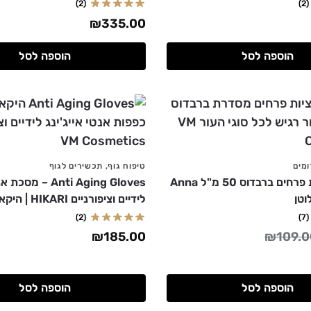
(2)
(2)
₪
335.00
הוספה לסל
הוספה לסל
מים
טיפוח גוף
,
תכשירים לגוף
סרום תמציות פרחים ברבדוס 50 מ"ל Anna
Anti Aging Gloves –
לידיים וציפורניים HIKARI | היקארי
(2)
(7)
₪
185.00
₪
109.0
הוספה לסל
הוספה לסל