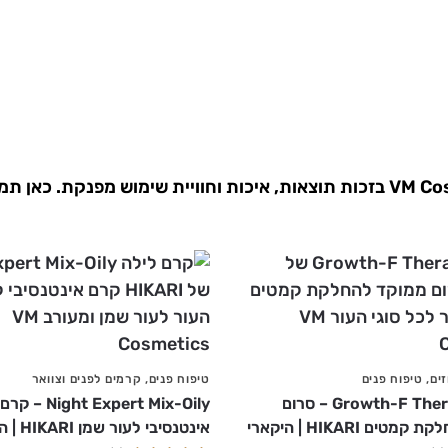
המוצרים שהפכו לבחירה הקבועה של לקוחות VM Cosmetics בזכות תוצאות, איכות ו
זים
,
טיפוח פנים
טיפוח פנים
,
קרמים לפנים וצוואר
Growth-F Therapy Serum – סרום
ht Expert Mix-Oily
ים HIKARI | היקארי
אינטנסיבי לעור שמן HIKARI | היקארי