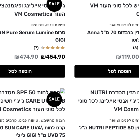
SALE
ים לפנים וצוואר
טיפוח פנים
,
סרומים
קרם לחות עדין ברבדוס 70 מ"ל Anna
GIGI
(7)
(8)
₪
474.90
₪
454.90
₪
119.00
הוספה לסל
הוספה לסל
SALE
ים לפנים וצוואר
הגנה מהשמש
,
טיפוח פנים
,
קרמים לפני
קרם לילה מזין NUTRI PEPTIDE 50 מ"ל
קרם לחות  SUN CARE UVA
UVB 75 מ"ל GIGI ג'יג'י