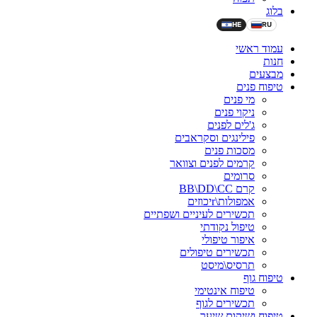
בלוג
HE
RU
עמוד ראשי
חנות
מבצעים
טיפוח פנים
מי פנים
ניקוי פנים
ג'לים לפנים
פילינגים וסקראבים
מסכות פנים
קרמים לפנים וצוואר
סרומים
קרם BB\DD\CC
אמפולות\rיכוזים
תכשירים לעיניים ושפתיים
טיפול נקודתי
איפור טיפולי
תכשירים טיפולים
תרסיס\מיסט
טיפוח גוף
טיפוח אינטימי
תכשירים לגוף
טיפוח ושיקום שיער