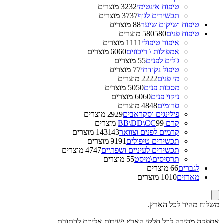
טיפוח אינטימי
32 מוצרים
32
תכשירים לגוף
37 מוצרים
37
טיפוח ושיקום שיער
8 מוצרים
8
טיפוח פנים
580 מוצרים
580
איפור טיפולי
11 מוצרים
11
אמפולות \ ריכוזים
60 מוצרים
60
ג'לים לפנים
5 מוצרים
5
טיפול נקודתי
7 מוצרים
7
מי פנים
22 מוצרים
22
מסכות פנים
50 מוצרים
50
ניקוי פנים
60 מוצרים
60
סרומים
48 מוצרים
48
פילינגים וסקראבים
29 מוצרים
29
קרם BB\DD\CC
9 מוצרים
9
קרמים לפנים וצוואר
143 מוצרים
143
תכשירים טיפולים
91 מוצרים
91
תכשירים לעיניים ושפתיים
47 מוצרים
47
תרסיסים\מיסט
5 מוצרים
5
לגברים
6 מוצרים
6
מארזים
10 מוצרים
10
משלוח מהיר לכל הארץ.
אספקה מהירה לכל חלקי הארץ ישירות אליכם לכתובת.