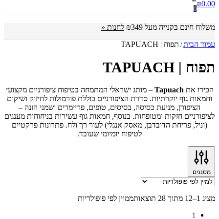
₪
0.00
0
משלוח חינם בקנייה מעל ₪349
לחנות «
עמוד הבית
תפוח | TAPUACH
/
תפוח | TAPUACH
הכירו את
Tapuach
– מותג ישראלי המתמחה בטיפוח ציפורניים מקצועי
וחמאות גוף יוקרתיות. סדרת הציפורניים כוללת פורמולות לחיזוק ושיקום
הציפורן, מניעת כסיסה, בסיסים, טופים, פריימרים ושמני הזנה –
לציפורניים חזקות ומטופחות. בנוסף, חמאות גוף עשירות בניחוחות מענגים
(וניל, פריחת הדובדבן, מאסק אנגלי) לעור רך ולח. פתרונות פרקטיים
לטיפוח יומיומי שעובד.
מסננים
מציג 1–12 מתוך 28 תוצאות
ממוין לפי פופולריות
1