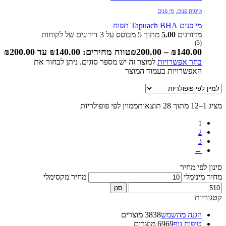
טיפוח פנים
,
מי פנים
מי פנים Tapuach BHA תפוח
מדורגים
5.00
מתוך 5 מבוסס על
3
דירוגים של לקוחות
(3)
140.00
₪
–
200.00
₪
טווח מחירים: ⁦₪140.00⁩ עד ⁦₪200.00⁩
בחר אפשרויות
למוצר זה יש מספר סוגים. ניתן לבחור את
האפשרויות בעמוד המוצר
מציג 1–12 מתוך 28 תוצאות
ממוין לפי פופולריות
1
2
3
←
סינון לפי מחיר
מחיר מינימלי
מחיר מקסימלי
סנן
קטגוריות
הגנה מהשמש
38 מוצרים
38
טיפוח גוף
69 מוצרים
69