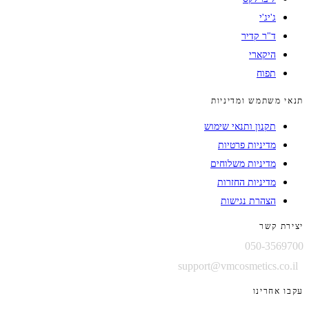
ג'יג'י
ד"ר קדיר
היקארי
תפוח
תנאי משתמש ומדיניות
תקנון ותנאי שימוש
מדיניות פרטיות
מדיניות משלוחים
מדיניות החזרות
הצהרת נגישות
יצירת קשר
050-3569700
support@vmcosmetics.co.il
עקבו אחרינו