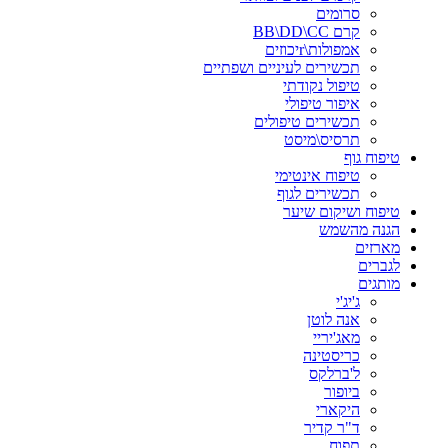
סרומים
קרם BB\DD\CC
אמפולות\rיכוזים
תכשירים לעיניים ושפתיים
טיפול נקודתי
איפור טיפולי
תכשירים טיפולים
תרסיס\מיסט
טיפוח גוף
טיפוח אינטימי
תכשירים לגוף
טיפוח ושיקום שיער
הגנה מהשמש
מארזים
לגברים
מותגים
ג'יג'י
אנה לוטן
מאג'יריי
כריסטינה
ל'ברלקס
ביופור
היקארי
ד"ר קדיר
תפוח