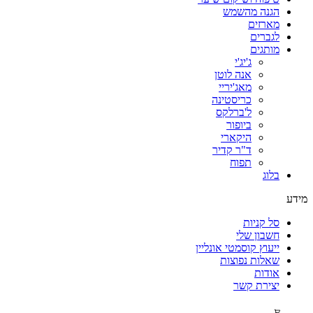
הגנה מהשמש
מארזים
לגברים
מותגים
ג'יג'י
אנה לוטן
מאג'יריי
כריסטינה
ל'ברלקס
ביופור
היקארי
ד"ר קדיר
תפוח
בלוג
מידע
סל קניות
חשבון שלי
ייעוץ קוסמטי אונליין
שאלות נפוצות
אודות
יצירת קשר