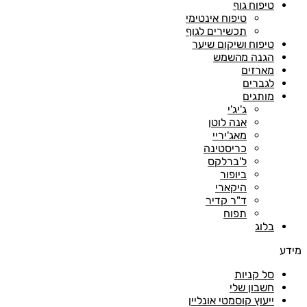
טיפוח גוף
טיפוח אינטימי
תכשירים לגוף
טיפוח ושיקום שיער
הגנה מהשמש
מארזים
לגברים
מותגים
ג'יג'י
אנה לוטן
מאג'יריי
כריסטינה
ל'ברלקס
ביופור
היקארי
ד"ר קדיר
תפוח
בלוג
ע
סל קניות
חשבון שלי
ייעוץ קוסמטי אונליין