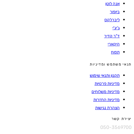
אנה לוטן
ביופור
ליברלקס
ג'יג'י
ד"ר קדיר
היקארי
תפוח
 משתמש ומדיניות
תקנון ותנאי שימוש
מדיניות פרטיות
מדיניות משלוחים
מדיניות החזרות
הצהרת נגישות
ת קשר
050-3569