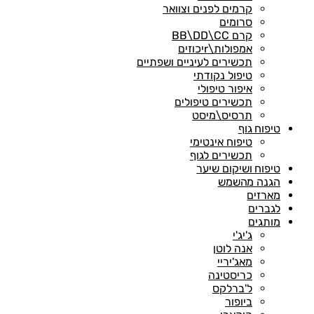
קרמים לפנים וצוואר
סרומים
קרם BB\DD\CC
אמפולות\rיכוזים
תכשירים לעיניים ושפתיים
טיפול נקודתי
איפור טיפולי
תכשירים טיפולים
תרסיס\מיסט
טיפוח גוף
טיפוח אינטימי
תכשירים לגוף
טיפוח ושיקום שיער
הגנה מהשמש
מארזים
לגברים
מותגים
ג'יג'י
אנה לוטן
מאג'יריי
כריסטינה
ל'ברלקס
ביופור