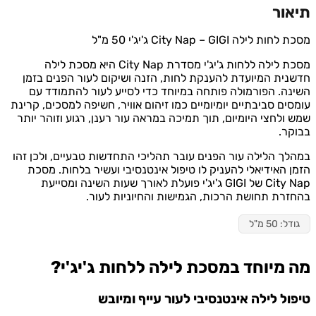
ור
לילה City Nap – GIGI ג'יג'י 50 מ"ל
מסכת לילה ללחות ג'יג'י מסדרת City Nap היא מסכת לילה
ית המיועדת להענקת לחות, הזנה ושיקום לעור הפנים בזמן
ה. הפורמולה פותחה במיוחד כדי לסייע לעור להתמודד עם
ים סביבתיים יומיומיים כמו זיהום אוויר, חשיפה למסכים, קרינת
ולחצי היומיום, תוך תמיכה במראה עור רענן, רגוע וזוהר יותר
ר.
ך הלילה עור הפנים עובר תהליכי התחדשות טבעיים, ולכן זהו
 האידיאלי להעניק לו טיפול אינטנסיבי ועשיר בלחות. מסכת
City Nap של GIGI ג'יג'י פועלת לאורך שעות השינה ומסייעת
רת תחושת הרכות, הגמישות והחיוניות לעור.
: 50 מ"ל
מיוחד במסכת לילה ללחות ג'יג'י?
ול לילה אינטנסיבי לעור עייף ומיובש