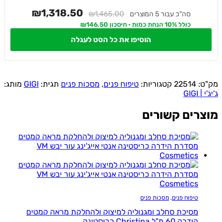
₪1,318.50
₪1,465.00
סה"כ עבור 5 המוצרים
כולל 10% הנחת כמות · חיסכון ₪146.50
הוסיפו את כל הסט לעגלה
ט:
22514
קטגוריות:
טיפוח פנים
,
מסכות פנים
תגית:
GIGI
מותג:
 GIGI
רים קשורים
טיפוח פנים
,
מסכות פנים
מסיכת סחלב ומגנוליה למיצוק ולהחלקת מראה קמטים
הידרה 60 מ"ל Christina כריסטינה