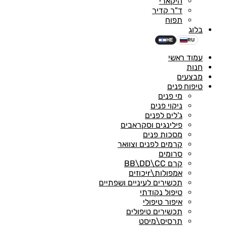
היקארי
ד"ר קדיר
תפוח
בלוג
HE
RU
עמוד ראשי
חנות
מבצעים
טיפוח פנים
מי פנים
ניקוי פנים
ג'לים לפנים
פילינגים וסקראבים
מסכות פנים
קרמים לפנים וצוואר
סרומים
קרם BB\DD\CC
אמפולות\rיכוזים
תכשירים לעיניים ושפתיים
טיפול נקודתי
איפור טיפולי
תכשירים טיפולים
תרסיס\מיסט