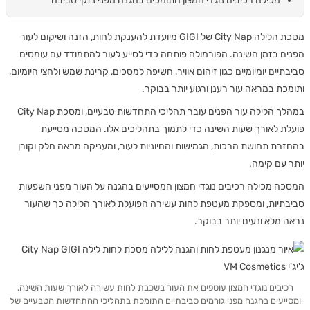
מכילה רכיבים נוגדי חמצון התומכים בהגנה מפני נזקי סביבה
מסכת הלילה City Nap של GIGI מיועדת להענקת לחות, הזנה ושיקום לעור
ם בזמן השינה. הפורמולה פותחה כדי לסייע לעור להתמודד עם עומסים
יים יומיומיים כגון זיהום אוויר, חשיפה למסכים, קרינת שמש ולחצי היומיום,
כת במראה עור רענן ורגוע יותר בבוקר.
במהלך הלילה עור הפנים עובר תהליכי התחדשות טבעיים, ומסכת City Nap
ת לאורך שעות השינה כדי לתמוך בתהליכים אלו. המסכה מסייעת
רת תחושת הרכות, הגמישות והחיוניות לעור, ומעניקה מראה חלק וקורן
 עם קימה.
ה מכילה רכיבים נוגדי חמצון המסייעים בהגנה על העור מפני השפעות
תיות, ומספקת מעטפת לחות עשירה הפועלת לאורך הלילה כך שהעור
 מלא ונעים יותר בבוקר.
יבים נוגדי חמצון עוטפים את העור בשכבת לחות עשירה לאורך שעות השינה,
יעים בהגנה מפני גורמים סביבתיים התומכת בתהליכי ההתחדשות הטבעיים של