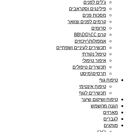
ג'לים לפנים
פילינגים וסקראבים
מסכות פנים
קרמים לפנים וצוואר
סרומים
קרם BB\DD\CC
אמפולות\rיכוזים
תכשירים לעיניים ושפתיים
טיפול נקודתי
איפור טיפולי
תכשירים טיפולים
תרסיס\מיסט
טיפוח גוף
טיפוח אינטימי
תכשירים לגוף
טיפוח ושיקום שיער
הגנה מהשמש
מארזים
לגברים
מותגים
ג'יג'י