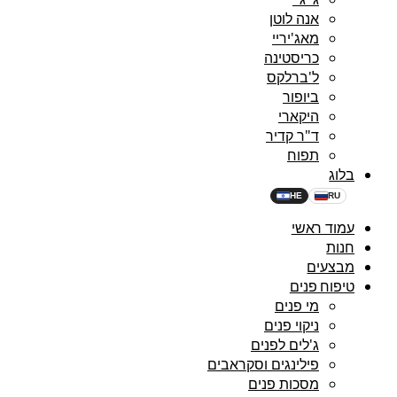
אנה לוטן
מאג'יריי
כריסטינה
ל'ברלקס
ביופור
היקארי
ד"ר קדיר
תפוח
בלוג
HE
RU
עמוד ראשי
חנות
מבצעים
טיפוח פנים
מי פנים
ניקוי פנים
ג'לים לפנים
פילינגים וסקראבים
מסכות פנים