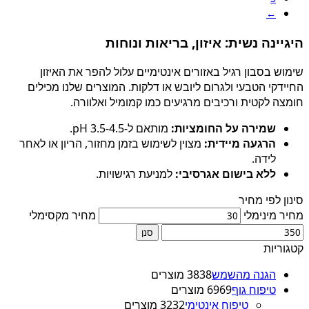
←
היגיינה נשית: איזון, בריאות ונוחות
שימוש בסבון רגיל באזורים אינטימיים עלול להפר את האיזון
החיידקי הטבעי ולגרום ליובש או דלקות. המוצרים שלנו מכילים
חומצה לקטית ורכיבים מרגיעים כמו קמומיל ואלוורה.
שמירה על החומציות:
מותאם ל-pH 3.5-4.5.
הרגעה מיידית:
מצוין לשימוש בזמן מחזור, הריון או לאחר
לידה.
ללא בישום אגרסיבי:
למניעת רגישויות.
סינון לפי מחיר
מחיר מינימלי
מחיר מקסימלי
סנן
קטגוריות
הגנה מהשמש
38 מוצרים
38
טיפוח גוף
69 מוצרים
69
טיפוח אינטימי
32 מוצרים
32