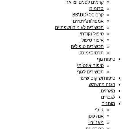
קרמים לפנים וצוואר
סרומים
קרם BB\DD\CC
אמפולות\rיכוזים
תכשירים לעיניים ושפתיים
טיפול נקודתי
איפור טיפולי
תכשירים טיפולים
תרסיס\מיסט
טיפוח גוף
טיפוח אינטימי
תכשירים לגוף
טיפוח ושיקום שיער
הגנה מהשמש
מארזים
לגברים
מותגים
ג'יג'י
אנה לוטן
מאג'יריי
כריסטינה