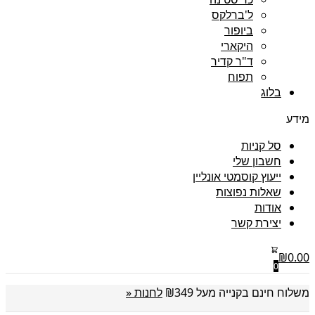
ל'ברלקס
ביופור
היקארי
ד"ר קדיר
תפוח
בלוג
מידע
סל קניות
חשבון שלי
ייעוץ קוסמטי אונליין
שאלות נפוצות
אודות
יצירת קשר
₪
0.00
0
משלוח חינם בקנייה מעל ₪349
לחנות «