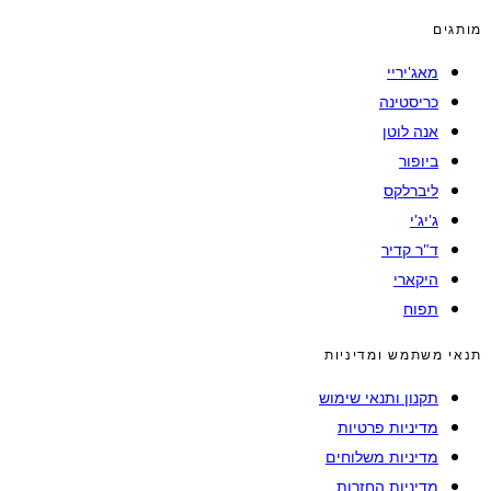
מותגים
מאג'יריי
כריסטינה
אנה לוטן
ביופור
ליברלקס
ג'יג'י
ד"ר קדיר
היקארי
תפוח
תנאי משתמש ומדיניות
תקנון ותנאי שימוש
מדיניות פרטיות
מדיניות משלוחים
מדיניות החזרות