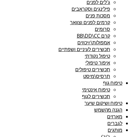
ג'לים לפנים
פילינגים וסקראבים
מסכות פנים
קרמים לפנים וצוואר
סרומים
קרם BB\DD\CC
אמפולות\rיכוזים
תכשירים לעיניים ושפתיים
טיפול נקודתי
איפור טיפולי
תכשירים טיפולים
תרסיס\מיסט
טיפוח גוף
טיפוח אינטימי
תכשירים לגוף
טיפוח ושיקום שיער
הגנה מהשמש
מארזים
לגברים
מותגים
ג'יג'י