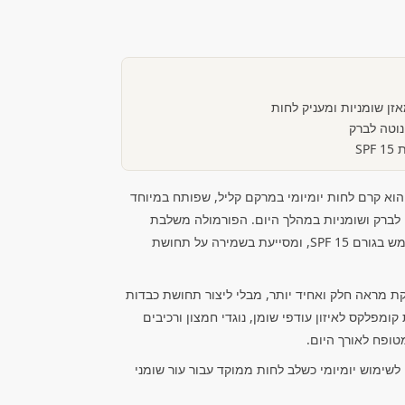
נוטה לברק
SP
רם יום Comodex של Christina הוא קרם לחות יומיומי במרקם קליל, שפותח במיוחד
ה לברק ושומניות במהלך היום. הפורמולה משלבת
לחות מאוזנת עם הגנה יומית מהשמש בגורם SPF 15, ומסייעת בשמירה על תחושת
ת מראה חלק ואחיד יותר, מבלי ליצור תחושת כבדות
ומפלקס לאיזון עודפי שומן, נוגדי חמצון ורכיבים
טופח לאורך היום.
75 מ"ל ומתאים לשימוש יומיומי כשלב לחות ממוקד עבור עור שומני