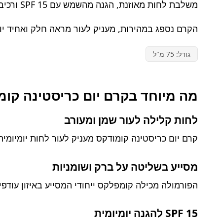
משלבת לחות מאוזנת, הגנה מהשמש עם SPF 15 ורכיבים פעילים המסייעים באיזון מראה העור ושמירה על תחושת רעננות ונוחות לאורך שעות היום.
הקרם נספג במהירות, מעניק לעור מראה חלק ואחיד יו
גודל: 75 מ"ל
מה מיוחד בקרם יום כריסטינה קומ
לחות קלילה לעור שמן ומעורב
קרם יום כריסטינה קומודקס מעניק לעור לחות יומיומית
מסייע בשליטה על ברק ושומניות
הפורמולה מכילה קומפלקס ייחודי המסייע באיזון עודפ
SPF 15 להגנה יומיומית