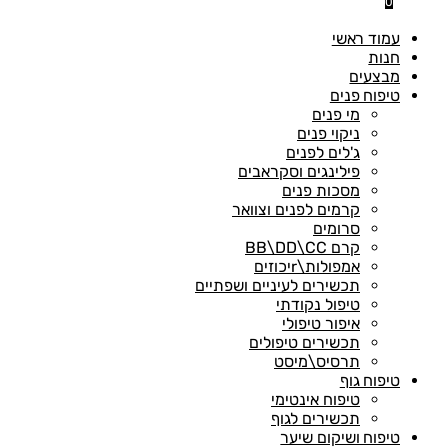
0
עמוד ראשי
חנות
מבצעים
טיפוח פנים
מי פנים
ניקוי פנים
ג'לים לפנים
פילינגים וסקראבים
מסכות פנים
קרמים לפנים וצוואר
סרומים
קרם BB\DD\CC
אמפולות\rיכוזים
תכשירים לעיניים ושפתיים
טיפול נקודתי
איפור טיפולי
תכשירים טיפולים
תרסיס\מיסט
טיפוח גוף
טיפוח אינטימי
תכשירים לגוף
טיפוח ושיקום שיער