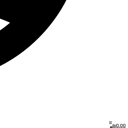
₪
0.00