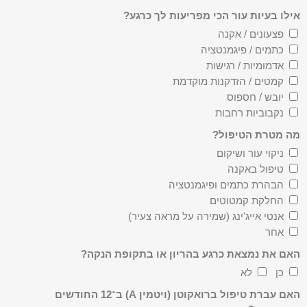
אילו בעיות עור הכי מפריעות לך כרגע?
פצעונים / אקנה
כתמים / פיגמנטציה
אדמומיות / רגישות
קמטים / הזדקנות מוקדמת
יובש / חספוס
נקבוביות רחבות
מה מטרת הטיפול?
ניקוי עור ושיקום
טיפול באקנה
הבהרת כתמים ופיגמנטציה
החלקת קמטוטים
אנטי אייג'ינג (שמירה על מראה צעיר)
אחר
האם את נמצאת כרגע בהריון או בתקופת הנקה?
כן
לא
האם עברת טיפול ברואקוטן (ויטמין A) ב־12 החודשים