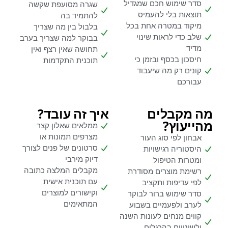
סדר שימוש חכם שמגדיל
שגרה מסועפת שקשה
תוצאות בלי להעמיס
להתמיד בה
מיקוד במטרה אחת בכל
בלבול בין מה שצריך
שלב כדי לראות שינוי
בבוקר למה שצריך בערב
מדיד
תחושה שאין רצף ואין
חיסכון בכסף ובזמן כי
תוכנית התקדמות
קונים רק מה שיעבוד
עבורכם
מה מקבלים
איך זה עובד?
מהייעוץ?
ממלאים שאלון קצר
מצרפים תמונות או
אבחון לפי סוג העור
סרטונים של פנים לצורך
היסטוריה רגישויות
דיוק מירבי
ומטרות הטיפול
מקבלים המלצה כתובה
רשימת מוצרים מסודרת
עם תוכנית אישית
לפי עדיפות ותקציב
וקישורים למוצרים
סדר שימוש ברור לבוקר
המתאימים
לערב ולפעמיים בשבוע
קווים מנחים לעונות השנה
ולשינויים בהרגלים