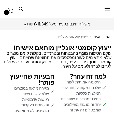
0
משלוח חינם בקנייה מעל ₪349
לחנות «
עמוד הבית
/
ייעוץ קוסמטי אונליין
ייעוץ קוסמטי אונליין מותאם אישית!
עולם הטיפוח מוצף בהבטחות ובטרנדים. בקלות קונים מוצרים
שלא מתאימים לעור ומפספסים את התוצאה שרציתם. ייעוץ
קוסמטי חוסך ניסוי וטעייה, נותן כיוון מדויק ומונע טעויות שעלולות
לגרום לגירוי ולעומס על העור.
למה זה עוזר?
הבעיות שהייעוץ
פותר!
התאמה אמיתית לעור
שלכם במקום לבחור לפי
מגירה מלאה במוצרים
המלצות כלליות
שלא עושים שינוי
בחירת מרכיבים שעובדים
רגישות אדמומיות
יחד והימנעות משילובים
ופצעונים בעקבות
שמבטלים זה את זה
מרכיבים לא מתאימים