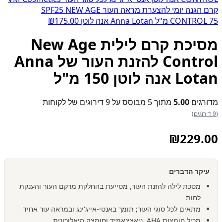
קרם הגנה יומי להצערת מראה העור SPF25 NEW AGE
CONTROL 75 מ"ל Anna Lotan אנה לוטן
175.00
₪
מסיכת קרם לילית New Age
Control להזנת העור של Anna
Lotan אנה לוטן 150 מ"ל
מדורגים
5.00
מתוך 5 מבוסס על
9
דירוגים של לקוחות
(9 דירוגים)
₪
229.00
עיקר הדברים
מסכת לילה להזנת העור, מסייעת בהחלקת מרקם העור והענקת
לחות
מתאים לכל סוגי העור; תומך באנטי-אייג'ינג ובמראה עור אחיד
מכיל חומצות AHA, ניאצינאמיד וחומצה היאלורונית