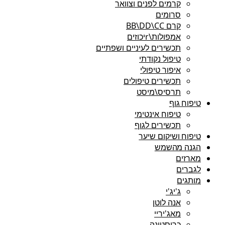
קרמים לפנים וצוואר
סרומים
קרם BB\DD\CC
אמפולות\rיכוזים
תכשירים לעיניים ושפתיים
טיפול נקודתי
איפור טיפולי
תכשירים טיפולים
תרסיס\מיסט
טיפוח גוף
טיפוח אינטימי
תכשירים לגוף
טיפוח ושיקום שיער
הגנה מהשמש
מארזים
לגברים
מותגים
ג'יג'י
אנה לוטן
מאג'יריי
כריסטינה