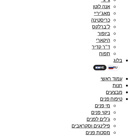
אנה לוטן
מאג'יריי
כריסטינה
ל'ברלקס
ביופור
היקארי
ד"ר קדיר
תפוח
בלוג
HE
RU
עמוד ראשי
חנות
מבצעים
טיפוח פנים
מי פנים
ניקוי פנים
ג'לים לפנים
פילינגים וסקראבים
מסכות פנים