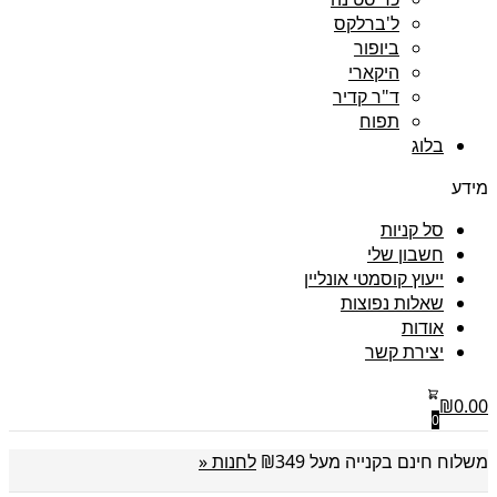
ל'ברלקס
ביופור
היקארי
ד"ר קדיר
תפוח
בלוג
מידע
סל קניות
חשבון שלי
ייעוץ קוסמטי אונליין
שאלות נפוצות
אודות
יצירת קשר
₪
0.00
0
משלוח חינם בקנייה מעל ₪349
לחנות «