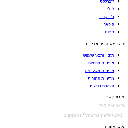
ליברלקס
ג'יג'י
ד"ר קדיר
היקארי
תפוח
תנאי משתמש ומדיניות
תקנון ותנאי שימוש
מדיניות פרטיות
מדיניות משלוחים
מדיניות החזרות
הצהרת נגישות
יצירת קשר
050-3569700
support@vmcosmetics.co.il
עקבו אחרינו