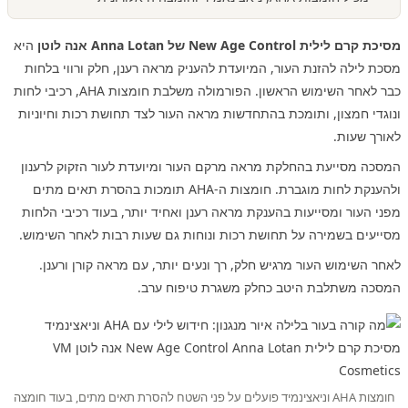
מסיכת קרם לילית New Age Control של Anna Lotan אנה לוטן
היא
מסכת לילה להזנת העור, המיועדת להעניק מראה רענן, חלק ורווי בלחות
כבר לאחר השימוש הראשון. הפורמולה משלבת חומצות AHA, רכיבי לחות
ונוגדי חמצון, ותומכת בהתחדשות מראה העור לצד תחושת רכות וחיוניות
לאורך שעות.
המסכה מסייעת בהחלקת מראה מרקם העור ומיועדת לעור הזקוק לרענון
ולהענקת לחות מוגברת. חומצות ה-AHA תומכות בהסרת תאים מתים
מפני העור ומסייעות בהענקת מראה רענן ואחיד יותר, בעוד רכיבי הלחות
מסייעים בשמירה על תחושת רכות ונוחות גם שעות רבות לאחר השימוש.
לאחר השימוש העור מרגיש חלק, רך ונעים יותר, עם מראה קורן ורענן.
המסכה משתלבת היטב כחלק משגרת טיפוח ערב.
חומצות AHA וניאצינמיד פועלים על פני השטח להסרת תאים מתים, בעוד חומצה