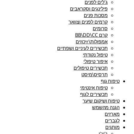
ג'לים לפנים
פילינגים וסקראבים
מסכות פנים
קרמים לפנים וצוואר
סרומים
קרם BB\DD\CC
אמפולות\rיכוזים
תכשירים לעיניים ושפתיים
טיפול נקודתי
איפור טיפולי
תכשירים טיפולים
תרסיס\מיסט
טיפוח גוף
טיפוח אינטימי
תכשירים לגוף
טיפוח ושיקום שיער
הגנה מהשמש
מארזים
לגברים
מותגים
ג'יג'י