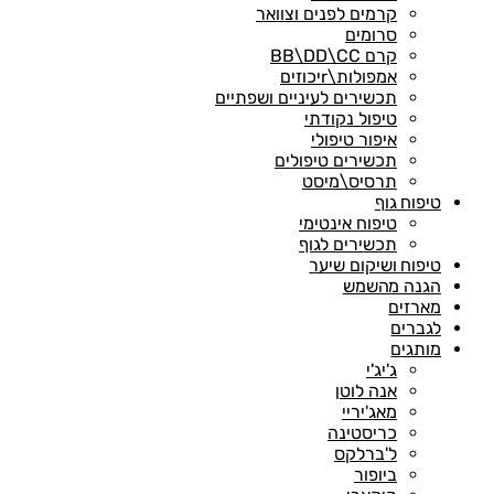
קרמים לפנים וצוואר
סרומים
קרם BB\DD\CC
אמפולות\rיכוזים
תכשירים לעיניים ושפתיים
טיפול נקודתי
איפור טיפולי
תכשירים טיפולים
תרסיס\מיסט
טיפוח גוף
טיפוח אינטימי
תכשירים לגוף
טיפוח ושיקום שיער
הגנה מהשמש
מארזים
לגברים
מותגים
ג'יג'י
אנה לוטן
מאג'יריי
כריסטינה
ל'ברלקס
ביופור