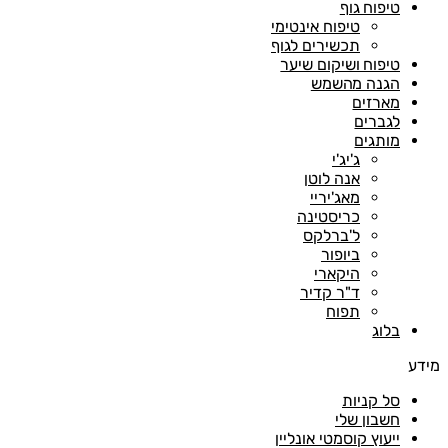
טיפוח גוף
טיפוח אינטימי
תכשירים לגוף
טיפוח ושיקום שיער
הגנה מהשמש
מארזים
לגברים
מותגים
ג'יג'י
אנה לוטן
מאג'יריי
כריסטינה
ל'ברלקס
ביופור
היקארי
ד"ר קדיר
תפוח
בלוג
מידע
סל קניות
חשבון שלי
ייעוץ קוסמטי אונליין