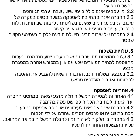
התשלום בפועל
2.2 ימי עסקים אינם כוללים ימי שישי, שבת, ערבי חג וחגים
2.3 החברה אינה מתחייבת לאספקה במועד מסוים במקרה של
עיכוב הנובע מגורמים שאינם בשליטתה, לרבות שביתות, תקלות
טכניות, עומסים חריגים או מזג אוויר קיצוני
2.4 במקרה של עיכוב חריג, תישלח הודעה ללקוח באמצעי הקשר
שמסר
3. עלויות משלוח
3.1 עלות המשלוח מחושבת ומוצגת בעת ביצוע ההזמנה. העלות
מתווספת למחיר המוצרים אלא אם צוין במפורש אחרת במסגרת
מבצע
3.2 במבצעי משלוח חינם, החברה רשאית להגביל את ההטבה
לכתובות ואזורים מוגדרים מראש
4. אחריות לאספקה
4.1 האחריות למסירת המשלוח חלה מרגע יציאתו ממחסני החברה
ועד הגעתו לכתובת הלקוח כפי שסופקה בהזמנה
4.2 החברה אינה אחראית לעיכובים או חוסר אספקה הנובעים
מכתובת שגויה או פרטים חסרים שהוזנו על ידי הלקוח
4.3 במקרה בו הלקוח לא היה זמין לקבלת המשלוח במועד המתואם,
עלויות המשלוח החוזר יחולו עליו
משלוח מהיר לכל הארץ.