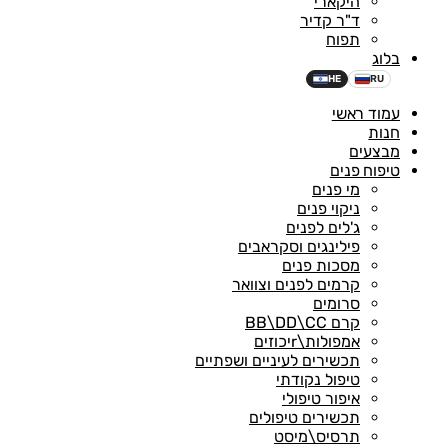
היקארי
ד"ר קדיר
תפוח
בלוג
HE
RU
עמוד ראשי
חנות
מבצעים
טיפוח פנים
מי פנים
ניקוי פנים
ג'לים לפנים
פילינגים וסקראבים
מסכות פנים
קרמים לפנים וצוואר
סרומים
קרם BB\DD\CC
אמפולות\rיכוזים
תכשירים לעיניים ושפתיים
טיפול נקודתי
איפור טיפולי
תכשירים טיפולים
תרסיס\מיסט