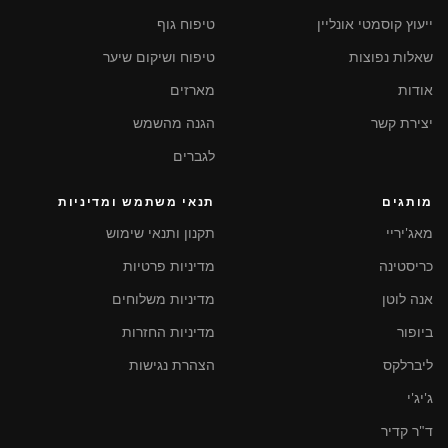
ייעוץ קוסמטי אונליין
טיפוח גוף
שאלות נפוצות
טיפוח ושיקום שיער
אודות
מארזים
יצירת קשר
הגנה מהשמש
לגברים
מותגים
תנאי משתמש ומדיניות
מאג'יריי
תקנון ותנאי שימוש
כריסטינה
מדיניות פרטיות
אנה לוטן
מדיניות משלוחים
ביופור
מדיניות החזרות
ליברלקס
הצהרת נגישות
ג'יג'י
ד"ר קדיר