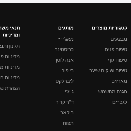
קטגוריות מוצרים
מותגים
תנאי מש
ומדיניות
מבצעים
מאג'יריי
תקנון ותנא
טיפוח פנים
כריסטינה
מדיניות פ
טיפוח גוף
אנה לוטן
מדיניות מ
טיפוח ושיקום שיער
ביופור
מדיניות ה
מארזים
ליברלקס
הצהרת נגי
הגנה מהשמש
ג'יג'י
לגברים
ד"ר קדיר
היקארי
תפוח