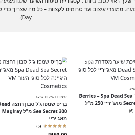
שלך ראוי לטוב ביותר. קטגוריית טיפוח השיער שלנו מציעה
Day).
שיער
מסכת שיער Berries – Spa Dead Sea
טיפוח ושיקום שיער
יי 250 מ"ל
בֵּרִיס שמפו ג'ל 
Sea Secret 300 מ"ל Magiray
(6)
מאג'יריי
(6)
₪
59.00