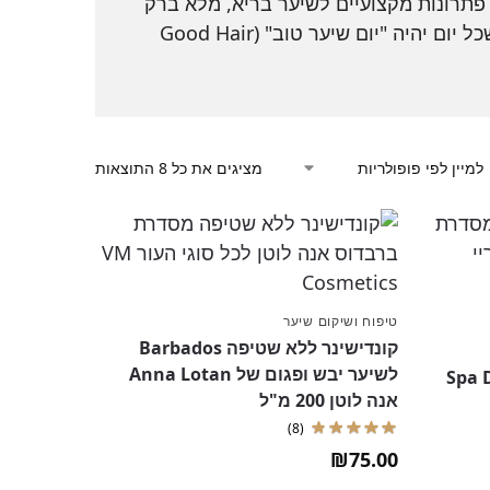
 פתרונות מקצועיים לשיער בריא, מלא ברק
ותנועה. ממוצרי עיצוב ועד סרומים לקצוות – כל מה שצריך כדי שכל יום יהיה "יום שיער טוב" (Good Hair
מציגים את כל ⁦8⁩ התוצאות
טיפוח ושיקום שיער
קונדישינר ללא שטיפה Barbados
לשיער יבש ופגום של Anna Lotan
סבון רחצה Spa Dead
אנה לוטן 200 מ"ל
(8)
₪
75.00