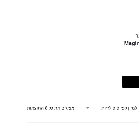
ר
Synergy of  מ"ל Magiray
מציגים את כל ⁦8⁩ התוצאות