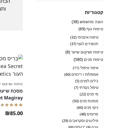
הכתר 
קטגוריות
הגנה מהשמש
38
טיפוח גוף
69
טיפוח אינטימי
32
תכשירים לגוף
37
טיפוח ושיקום שיער
8
טיפוח פנים
580
איפור טיפולי
11
אמפולות \ ריכוזים
60
ג'לים לפנים
5
טיפוח ושיקום 
טיפול נקודתי
7
מי פנים
22
Secret Magiray מאג'יר
מסכות פנים
50
ניקוי פנים
60
₪
85.00
סרומים
48
פילינגים וסקראבים
29
קרם BB\DD\CC
9