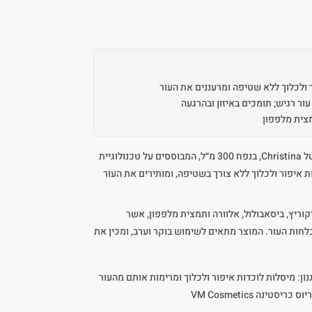
 ולכלוך ללא שטיפה ומרעננים את העור
עור רגיש; תומכים באיזון ובהרגעה
מצית מלפפון
מים מיסילריים מסדרת Illustrious של Christina, בנפח 300 מ״ל, המבוססים על טכנולוגיית
 איפור ולכלוך ללא צורך בשטיפה, ומותירים את העור
וריץ, ביסאבולול, אלוורה ותמצית מלפפון, אשר
לחות העור. המוצר מתאים לשימוש בוקר וערב, ומכין את