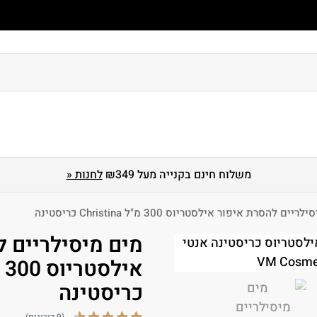
 גוף
טיפוח ושיקום שיער
הגנה מהשמש
מארזים
לגברים
משלוח חינם בקנייה מעל ₪349
לחנות «
יים להסרת איפור אילסטריוס 300 מ"ל Christina כריסטינה
מים מיסילריים ל
כריסטינה