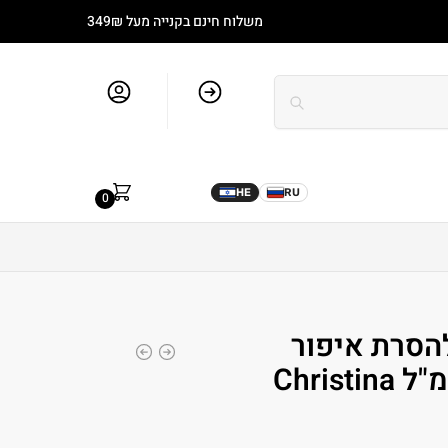
משלוח חינם בקנייה מעל 349₪
סל קניות
חשבון שלי
מותגים
בלוג
0.00
₪
HE
RU
0
הסרת איפור
אילסטריוס 300 מ"ל Christina