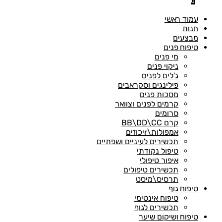
0
עמוד ראשי
חנות
מבצעים
טיפוח פנים
מי פנים
ניקוי פנים
ג'לים לפנים
פילינגים וסקראבים
מסכות פנים
קרמים לפנים וצוואר
סרומים
קרם BB\DD\CC
אמפולות\rיכוזים
תכשירים לעיניים ושפתיים
טיפול נקודתי
איפור טיפולי
תכשירים טיפולים
תרסיס\מיסט
טיפוח גוף
טיפוח אינטימי
תכשירים לגוף
טיפוח ושיקום שיער