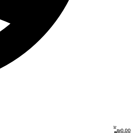
₪
0.00