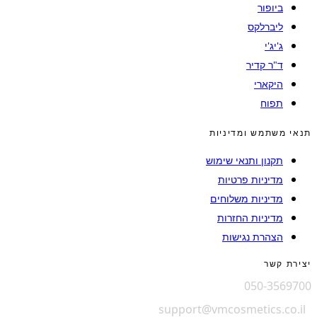
ביופור
ליברלקס
ג'יג'י
ד"ר קדיר
היקארי
תפוח
תנאי משתמש ומדיניות
תקנון ותנאי שימוש
מדיניות פרטיות
מדיניות משלוחים
מדיניות החזרות
הצהרת נגישות
יצירת קשר
050-3569700
support@vmcosmetics.co.il