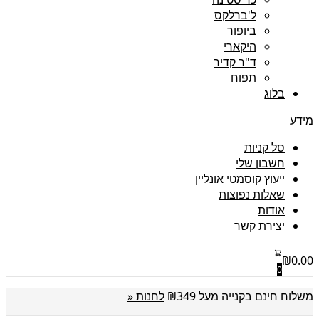
ל'ברלקס
ביופור
היקארי
ד"ר קדיר
תפוח
בלוג
מידע
סל קניות
חשבון שלי
ייעוץ קוסמטי אונליין
שאלות נפוצות
אודות
יצירת קשר
₪
0.00
0
משלוח חינם בקנייה מעל ₪349
לחנות «