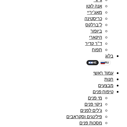
אנה לוטן
מאג'יריי
כריסטינה
ל'ברלקס
ביופור
היקארי
ד"ר קדיר
תפוח
בלוג
HE
RU
עמוד ראשי
חנות
מבצעים
טיפוח פנים
מי פנים
ניקוי פנים
ג'לים לפנים
פילינגים וסקראבים
מסכות פנים