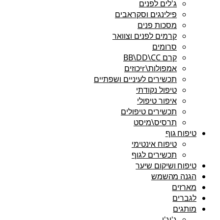
ג'לים לפנים
פילינגים וסקראבים
מסכות פנים
קרמים לפנים וצוואר
סרומים
קרם BB\DD\CC
אמפולות\rיכוזים
תכשירים לעיניים ושפתיים
טיפול נקודתי
איפור טיפולי
תכשירים טיפולים
תרסיס\מיסט
טיפוח גוף
טיפוח אינטימי
תכשירים לגוף
טיפוח ושיקום שיער
הגנה מהשמש
מארזים
לגברים
מותגים
ג'יג'י