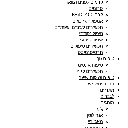
קרמים לפנים וצוואר
סרומים
קרם BB\DD\CC
אמפולות\rיכוזים
תכשירים לעיניים ושפתיים
טיפול נקודתי
איפור טיפולי
תכשירים טיפולים
תרסיס\מיסט
טיפוח גוף
טיפוח אינטימי
תכשירים לגוף
טיפוח ושיקום שיער
הגנה מהשמש
מארזים
לגברים
מותגים
ג'יג'י
אנה לוטן
מאג'יריי
כריסטינה