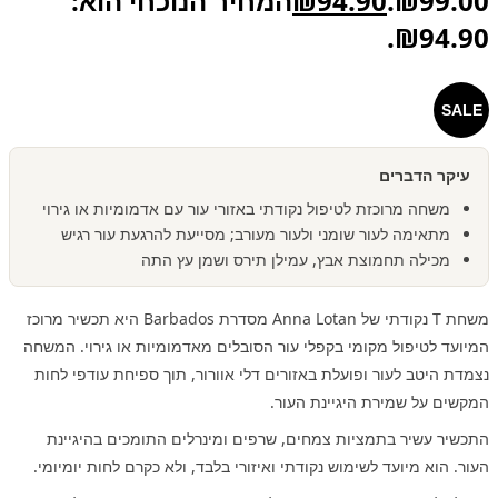
₪99.00.
94.90
₪
המחיר הנוכחי הוא:
₪94.90.
SALE
עיקר הדברים
משחה מרוכזת לטיפול נקודתי באזורי עור עם אדמומיות או גירוי
מתאימה לעור שומני ולעור מעורב; מסייעת להרגעת עור רגיש
מכילה תחמוצת אבץ, עמילן תירס ושמן עץ התה
משחת T נקודתי של Anna Lotan מסדרת Barbados היא תכשיר מרוכז
המיועד לטיפול מקומי בקפלי עור הסובלים מאדמומיות או גירוי. המשחה
נצמדת היטב לעור ופועלת באזורים דלי אוורור, תוך ספיחת עודפי לחות
המקשים על שמירת היגיינת העור.
התכשיר עשיר בתמציות צמחים, שרפים ומינרלים התומכים בהיגיינת
העור. הוא מיועד לשימוש נקודתי ואיזורי בלבד, ולא כקרם לחות יומיומי.