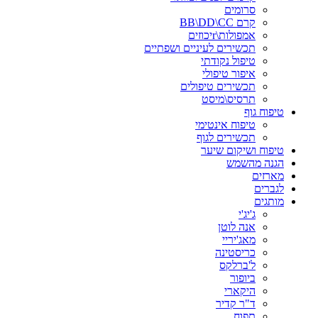
סרומים
קרם BB\DD\CC
אמפולות\rיכוזים
תכשירים לעיניים ושפתיים
טיפול נקודתי
איפור טיפולי
תכשירים טיפולים
תרסיס\מיסט
טיפוח גוף
טיפוח אינטימי
תכשירים לגוף
טיפוח ושיקום שיער
הגנה מהשמש
מארזים
לגברים
מותגים
ג'יג'י
אנה לוטן
מאג'יריי
כריסטינה
ל'ברלקס
ביופור
היקארי
ד"ר קדיר
תפוח