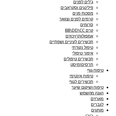
ג'לים לפנים
פילינגים וסקראבים
מסכות פנים
קרמים לפנים וצוואר
סרומים
קרם BB\DD\CC
אמפולות\rיכוזים
תכשירים לעיניים ושפתיים
טיפול נקודתי
איפור טיפולי
תכשירים טיפולים
תרסיס\מיסט
טיפוח גוף
טיפוח אינטימי
תכשירים לגוף
טיפוח ושיקום שיער
הגנה מהשמש
מארזים
לגברים
מותגים
ג'יג'י