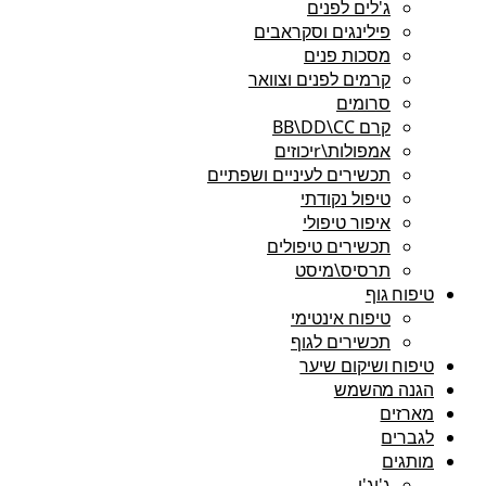
ג'לים לפנים
פילינגים וסקראבים
מסכות פנים
קרמים לפנים וצוואר
סרומים
קרם BB\DD\CC
אמפולות\rיכוזים
תכשירים לעיניים ושפתיים
טיפול נקודתי
איפור טיפולי
תכשירים טיפולים
תרסיס\מיסט
טיפוח גוף
טיפוח אינטימי
תכשירים לגוף
טיפוח ושיקום שיער
הגנה מהשמש
מארזים
לגברים
מותגים
ג'יג'י