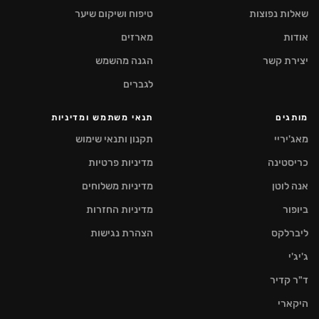
שאלות נפוצות
טיפוח ושיקום שיער
אודות
מארזים
יצירת קשר
הגנה מהשמש
לגברים
מותגים
תנאי משתמש ומדיניות
מאג'יריי
תקנון ותנאי שימוש
כריסטינה
מדיניות פרטיות
אנה לוטן
מדיניות משלוחים
ביופור
מדיניות החזרות
ליברלקס
הצהרת נגישות
ג'יג'י
ד"ר קדיר
היקארי