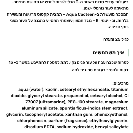
ביעילות עודפי סבום באזור ה-T מבלי לגרום ליובש או תחושת מתיחה.
מתאימה לעור נורמלי-שמן.
המסכה מועשרת ב-Aqua Cacteen – תמצית קקטוס מרגיעה ומעשירה
בלחות, וב-ויטמין E – נוגד חמצון עוצמתי המסייע בהגנה על העור מפני
נזקי סביבה.
לגיל 25 ומעלה
איך משתמשים
למרוח שכבה עבה על עור פנים נקי, לתת למסכה להתייבש במשך כ- 15
דקות ולהסיר בעזרת ספוגית לחה.
מרכיבים:
aqua (water), kaolin, cetearyl ethylhexanoate, titanium
dioxide, glyceryl stearate, propanediol, cetearyl alcohol, CI
77007 (ultramarine), PEG-100 stearate, magnesium
aluminum silicate, opuntia ficus-indica stem extract,
glycerin, tocopheryl acetate, xanthan gum, phenoxyethanol,
chlorphenesin, parfum (fragrance), ethylhexylglycerin,
disodium EDTA, sodium hydroxide, benzyl salicylate