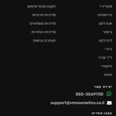
מאג'יריי
תקנון ותנאי שימוש
כריסטינה
מדיניות פרטיות
אנה לוטן
מדיניות משלוחים
ביופור
מדיניות החזרות
ליברלקס
הצהרת נגישות
ג'יג'י
ד"ר קדיר
היקארי
תפוח
יצירת קשר
050-3569700
support@vmcosmetics.co.il
עקבו אחרינו