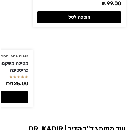
₪
99.00
הוספה לסל
טיפוח פנים
,
מסכות
כריסטינה
₪
125.00
עוד ממותג ד"ר קדיר | DR. KADIR