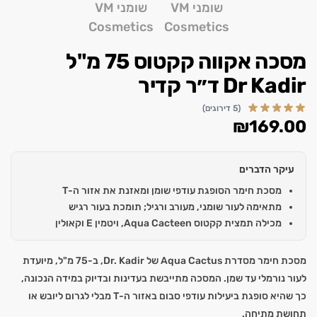
מסכה אקווה קקטוס 75 מ"ל
Dr Kadir ד״ר קדיר
(5 דירוגים)
₪
169.00
עיקר הדברים
מסכת חימר הסופגת עודפי שומן ומאזנת את אזור ה-T
מתאימה לעור שומני, מעורב ורגיל; תומכת בעור רגיש
מכילה תמצית קקטוס Aqua Cacteen, ויטמין E וקאולין
מסכת חימר מסדרת Aqua Cactus של Dr. Kadir, ב-75 מ"ל, מיועדת
לעור נורמלי עד שמן. המסכה מתייבשת בעדינות ובדיוק במידה הנכונה,
כך שהיא סופגת ביעילות עודפי סבום באזור ה-T מבלי לגרום ליובש או
תחושת מתיחה.