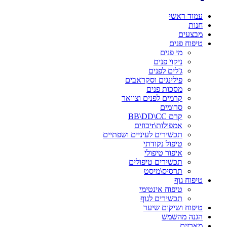
עמוד ראשי
חנות
מבצעים
טיפוח פנים
מי פנים
ניקוי פנים
ג'לים לפנים
פילינגים וסקראבים
מסכות פנים
קרמים לפנים וצוואר
סרומים
קרם BB\DD\CC
אמפולות\rיכוזים
תכשירים לעיניים ושפתיים
טיפול נקודתי
איפור טיפולי
תכשירים טיפולים
תרסיס\מיסט
טיפוח גוף
טיפוח אינטימי
תכשירים לגוף
טיפוח ושיקום שיער
הגנה מהשמש
מארזים