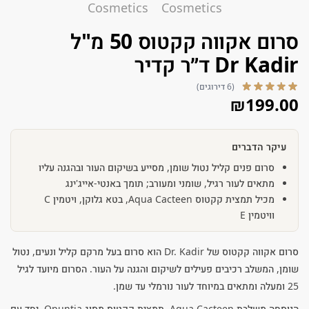
סרום אקווה קקטוס 50 מ"ל
Dr Kadir ד״ר קדיר
(6 דירוגים)
₪
199.00
עיקר הדברים
סרום פנים קליל נטול שומן, מסייע בשיקום העור ובהגנה עליו
מתאים לעור רגיל, שומני ומעורב; תומך באנטי-אייג'ינג
מכיל תמצית קקטוס Aqua Cacteen, בטא גלוקן, ויטמין C
וויטמין E
סרום אקווה קקטוס של Dr. Kadir הוא סרום בעל מרקם קליל ונעים, נטול
שומן, המשלב רכיבים פעילים לשיקום והגנה על העור. הסרום מיועד לגיל
25 ומעלה ומתאים במיוחד לעור נורמלי עד שמן.
הנוסחה משלבת Aqua Cacteen, תמצית קקטוס מסוג Opuntia, יחד עם