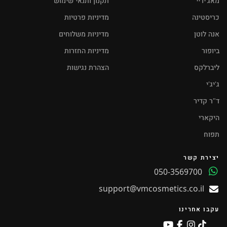
מאג'יריי
תקנון ותנאי שימוש
כריסטינה
מדיניות פרטיות
אנה לוטן
מדיניות משלוחים
ביופור
מדיניות החזרות
ליברלקס
הצהרת נגישות
ג'יג'י
ד"ר קדיר
היקארי
תפוח
יצירת קשר
050-3569700
support@vmcosmetics.co.il
עקבו אחרינו