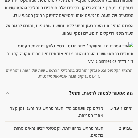
ויטמין C, ויטמין E ובטא גלוקן. רכיבים אלה תומכים בתהליכי ההתאוששות
הטבעיים של העור, מרגיעים אותו ומסייעים לחיזוק החוסן הטבעי שלו.
הסרום מותיר את העור רענן וחיוני ללא תחושת שמנוניות, ותורם להגנה על
העור מפני רדיקלים חופשיים ונזקי שמש.
תמצית הקקטוס ובטא גלוקן תומכים בתהליכי ההתאוששות של העור, וויטמינים
C ו-E מעניקים הגנה אנטי-אוקסידנטית.
מה אפשר לצפות לראות, ומתי?
ימים 1 עד 3
מרקם קל שנספג מיד. העור מרגיש נוח ורענן זמן קצר
אחרי המריחה.
שבוע 2
העור מרגיש גמיש יותר, וקמטוטי יובש נראים פחות
בולטים.