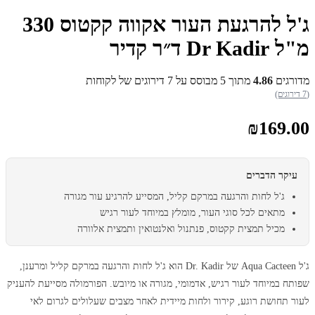
ג'ל להרגעת העור אקווה קקטוס 330
מ"ל Dr Kadir ד״ר קדיר
מדורגים
4.86
מתוך 5 מבוסס על
7
דירוגים של לקוחות
(7 דירוגים)
₪
169.00
עיקר הדברים
ג'ל לחות והרגעה במרקם קליל, המסייע להרגיע עור מגורה
מתאים לכל סוגי העור, מומלץ במיוחד לעור רגיש
מכיל תמצית קקטוס, פנתנול ואלנטואין ותמצית אלוורה
ג'ל Aqua Cacteen של Dr. Kadir הוא ג'ל לחות והרגעה במרקם קליל ומרענן,
שפותח במיוחד לעור רגיש, אדמומי, מגורה או מיובש. הפורמולה מסייעת להעניק
לעור תחושת רוגע, קירור ולחות מיידית לאחר מצבים שעלולים לגרום לאי