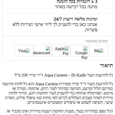
3 x דוגמיות בכל הזמנה
מתנה בכל רכישה באתר
זמינות מלאה וייעוץ 24/7
אנחנו כאן כדי להעניק לך ליווי אישי ושירות ללא
פשרות
תשלום מאובטח:
תיאור
ג'ל להרגעת העור Aqua Cacteen – Dr Kadir ד"ר קדיר 330 מ"ל
ג'ל להרגעת העור ד"ר קדיר מסדרת Aqua Cacteen הוא ג'ל לחות והרגעה
במרקם קליל ומרענן, המיועד במיוחד לעור רגיש, אדמומי, מגורה או
מיובש. הפורמולה פותחה כדי להעניק לעור תחושת רוגע, קירור ולחות
מיידית לאחר מצבים העלולים לגרום לאי נוחות כמו טיפולי פילינג, הסרת
שיער, חשיפה לשמש או טיפולים קוסמטיים אינטנסיביים.
הג'ל נספג במהירות בעור, מעניק תחושת רעננות מיידית ואינו מכביד או