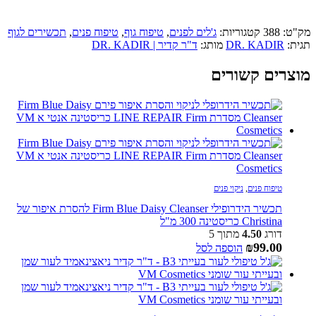
מק"ט:
388
קטגוריות:
ג'לים לפנים
,
טיפוח גוף
,
טיפוח פנים
,
תכשירים לגוף
תגית:
DR. KADIR
מותג:
ד"ר קדיר | DR. KADIR
מוצרים קשורים
טיפוח פנים
,
ניקוי פנים
תכשיר הידרופילי Firm Blue Daisy Cleanser להסרת איפור של
Christina כריסטינה 300 מ"ל
דורג
4.50
מתוך 5
₪
99.00
הוספה לסל