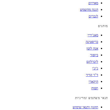
מארזים
הגנה מהשמש
לגברים
מותגים
מאג'יריי
כריסטינה
אנה לוטן
ביופור
ליברלקס
ג'יג'י
ד"ר קדיר
היקארי
תפוח
תנאי משתמש ומדיניות
תקנון ותנאי שימוש