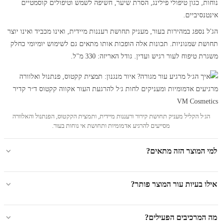
נוחות, כגון טיפולי פילינג, הסרת שיער, חשיפה לשמש וטיפולים קוסמטיים
אינטנסיביים.
הג'ל נספג במהירות בעור, מעניק תחושת רעננות מיידית, ואינו מכביד ואינו יוצר
תחושת שמנוניות. תכונות אלה הופכות אותו מתאים גם לשימוש יומיומי כחלק
משגרת טיפוח לעור רגיש ועדין. גודל האריזה: 330 מ"ל.
הג׳ל הקליל מעניק תחושת קירור ורעננות מיידית, ותמצית הקקטוס, הפנתנול והאלוורה
מסייעים להרגיע אדמומיות ותחושת אי נוחות בעור.
למי המוצר הזה מתאים?
אילו בעיות עור המוצר פותר?
מה המרכיבים הפעילים?