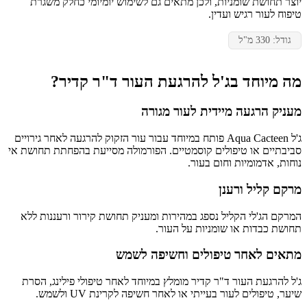
יוצר תחושת שומניות, ולכן מתאים גם לשימוש יומיומי כחלק משגרת
טיפוח לעור רגיש ועדין.
גודל: 330 מ"ל
מה מיוחד בג'ל להרגעת העור ד"ר קדיר?
מעניק הרגעה מיידית לעור מגורה
ג'ל Aqua Cacteen פותח במיוחד עבור עור הזקוק להרגעה לאחר גירויים
סביבתיים או טיפולים קוסמטיים. הפורמולה מסייעת בהפחתת תחושת אי
נוחות, אדמומיות וחום בעור.
מרקם קליל ורענן
המרקם הג'לי הקליל נספג במהירות ומעניק תחושת קירור ורעננות ללא
תחושת כבדות או שומניות על העור.
מתאים לאחר טיפולים וחשיפה לשמש
ג'ל להרגעת העור ד"ר קדיר מומלץ במיוחד לאחר טיפולי פילינג, הסרת
שיער, טיפולים לעור בעייתי או לאחר חשיפה לקרינת UV ולשמש.