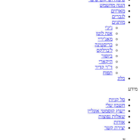
הגנה מהשמש
מארזים
לגברים
מותגים
ג'יג'י
אנה לוטן
מאג'יריי
כריסטינה
ל'ברלקס
ביופור
היקארי
ד"ר קדיר
תפוח
בלוג
מידע
סל קניות
חשבון שלי
ייעוץ קוסמטי אונליין
שאלות נפוצות
אודות
יצירת קשר