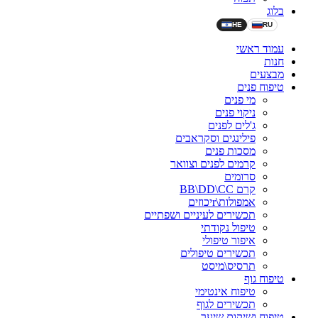
בלוג
HE
RU
עמוד ראשי
חנות
מבצעים
טיפוח פנים
מי פנים
ניקוי פנים
ג'לים לפנים
פילינגים וסקראבים
מסכות פנים
קרמים לפנים וצוואר
סרומים
קרם BB\DD\CC
אמפולות\rיכוזים
תכשירים לעיניים ושפתיים
טיפול נקודתי
איפור טיפולי
תכשירים טיפולים
תרסיס\מיסט
טיפוח גוף
טיפוח אינטימי
תכשירים לגוף
טיפוח ושיקום שיער