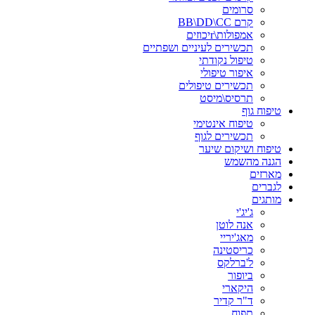
סרומים
קרם BB\DD\CC
אמפולות\rיכוזים
תכשירים לעיניים ושפתיים
טיפול נקודתי
איפור טיפולי
תכשירים טיפולים
תרסיס\מיסט
טיפוח גוף
טיפוח אינטימי
תכשירים לגוף
טיפוח ושיקום שיער
הגנה מהשמש
מארזים
לגברים
מותגים
ג'יג'י
אנה לוטן
מאג'יריי
כריסטינה
ל'ברלקס
ביופור
היקארי
ד"ר קדיר
תפוח