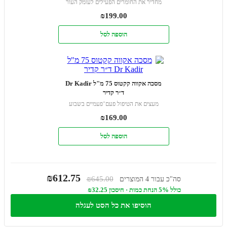
מחדיר את החומרים הפעילים לעומק העור
₪
199.00
הוספה לסל
מסכה אקווה קקטוס 75 מ"ל Dr Kadir
ד״ר קדיר
מעצים את הטיפול פעם־פעמיים בשבוע
₪
169.00
הוספה לסל
₪612.75
₪645.00
סה"כ עבור 4 המוצרים
כולל 5% הנחת כמות · חיסכון ₪32.25
הוסיפו את כל הסט לעגלה