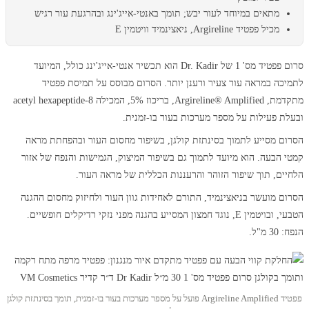
מתאים במיוחד לעור יבש; תומך באנטי-אייג'ינג ובהרגעת עור רגיש
מכיל פפטיד Argireline, ניאצינמיד וויטמין E
סרום פפטיד מס' 1 של Dr. Kadir הוא תכשיר אנטי-אייג'ינג כולל, המיועד
לתמיכה במראה עור צעיר ורענן יותר. הסרום מבוסס על תמיסת פפטיד
מתקדמת, Argireline® Amplified, בריכוז 5%, המכילה acetyl hexapeptide-8
ובעלת פעילות על מספר מערכות בעור בו-זמנית.
הסרום מסייע לתמוך בסינתזת קולגן, בשיפור מחסום העור ובהפחתת מראה
קמטי הבעה. הוא מיועד לתמוך גם בשיפור המיצוק, הגמישות והנפח של אזור
הלחיים, תוך שיפור הזוהר והרעננות הכללית של מראה העור.
הסרום מועשר בניאצינמיד, התורם לאחידות גוון העור ולחיזוק מחסום ההגנה
הטבעי, ובויטמין E, נוגד חמצון המסייע בהגנה מפני נזקי רדיקלים חופשיים.
הנפח: 30 מ"ל.
פפטיד Argireline Amplified פועל על מספר מערכות בעור בו-זמנית, תומך בסינתזת קולגן