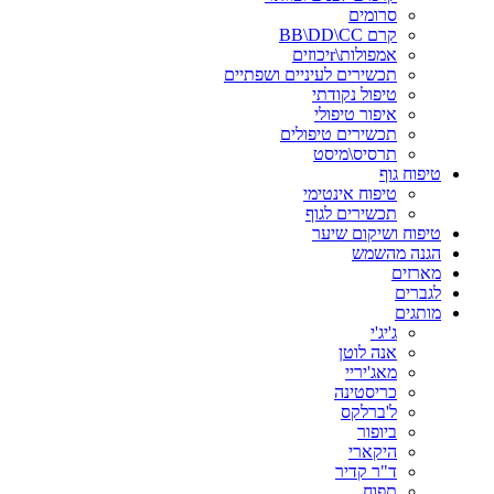
סרומים
קרם BB\DD\CC
אמפולות\rיכוזים
תכשירים לעיניים ושפתיים
טיפול נקודתי
איפור טיפולי
תכשירים טיפולים
תרסיס\מיסט
טיפוח גוף
טיפוח אינטימי
תכשירים לגוף
טיפוח ושיקום שיער
הגנה מהשמש
מארזים
לגברים
מותגים
ג'יג'י
אנה לוטן
מאג'יריי
כריסטינה
ל'ברלקס
ביופור
היקארי
ד"ר קדיר
תפוח