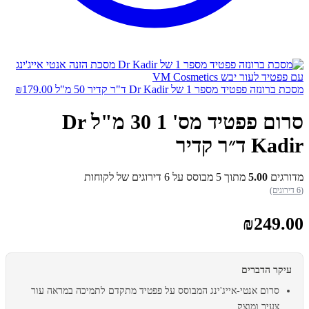
מסכת ברונזה פפטיד מספר 1 של Dr Kadir ד"ר קדיר 50 מ"ל
179.00
₪
סרום פפטיד מס' 1 30 מ"ל Dr
Kadir ד״ר קדיר
מדורגים
5.00
מתוך 5 מבוסס על
6
דירוגים של לקוחות
(6 דירוגים)
₪
249.00
עיקר הדברים
סרום אנטי-אייג'ינג המבוסס על פפטיד מתקדם לתמיכה במראה עור
צעיר ומוצק