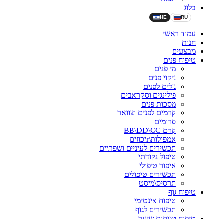
בלוג
HE
RU
עמוד ראשי
חנות
מבצעים
טיפוח פנים
מי פנים
ניקוי פנים
ג'לים לפנים
פילינגים וסקראבים
מסכות פנים
קרמים לפנים וצוואר
סרומים
קרם BB\DD\CC
אמפולות\rיכוזים
תכשירים לעיניים ושפתיים
טיפול נקודתי
איפור טיפולי
תכשירים טיפולים
תרסיס\מיסט
טיפוח גוף
טיפוח אינטימי
תכשירים לגוף
טיפוח ושיקום שיער