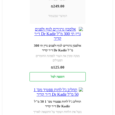
₪
249.00
המוצר שבעמוד
אלסבון גרגירים לגוף ולפנים גרין תי 300
מ"ל Dr Kadir ד״ר קדיר
מנקה ומכין את העור לספיגת החומרים
הפעילים
₪
125.00
הוספה לסל
תחליב ג'ל לחות פפטיד מס' 1 50 מ"ל
Dr Kadir ד״ר קדיר
נועל את הלחות ושומר על התוצאה לאורך