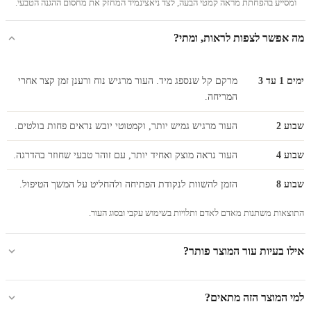
ומסייע בהפחתת מראה קמטי הבעה, לצד ניאצינמיד המחזק את מחסום ההגנה הטבעי.
מה אפשר לצפות לראות, ומתי?
ימים 1 עד 3
מרקם קל שנספג מיד. העור מרגיש נוח ורענן זמן קצר אחרי
המריחה.
שבוע 2
העור מרגיש גמיש יותר, וקמטוטי יובש נראים פחות בולטים.
שבוע 4
העור נראה מוצק ואחיד יותר, עם זוהר טבעי שחוזר בהדרגה.
שבוע 8
הזמן להשוות לנקודת הפתיחה ולהחליט על המשך הטיפול.
התוצאות משתנות מאדם לאדם ותלויות בשימוש עקבי ובסוג העור.
אילו בעיות עור המוצר פותר?
למי המוצר הזה מתאים?