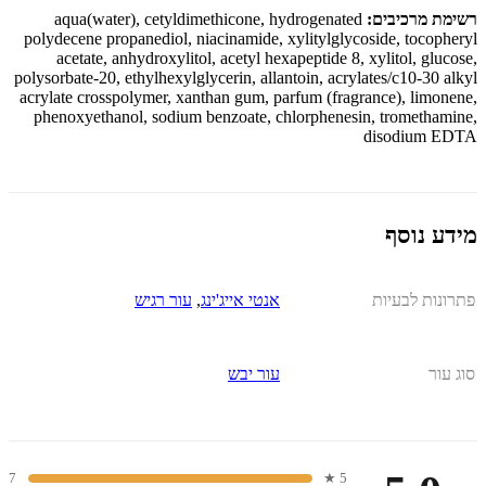
רשימת מרכיבים:
aqua(water), cetyldimethicone, hydrogenated
polydecene propanediol, niacinamide, xylitylglycoside, tocopheryl
acetate, anhydroxylitol, acetyl hexapeptide 8, xylitol, glucose,
polysorbate-20, ethylhexylglycerin, allantoin, acrylates/c10-30 alkyl
acrylate crosspolymer, xanthan gum, parfum (fragrance), limonene,
phenoxyethanol, sodium benzoate, chlorphenesin, tromethamine,
disodium EDTA
מידע נוסף
פתרונות לבעיות
אנטי אייג'ינג
,
עור רגיש
סוג עור
עור יבש
7
5 ★