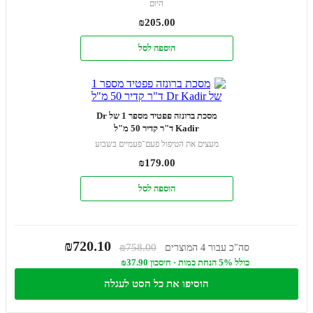
היום
₪
205.00
הוספה לסל
מסכת ברונזה פפטיד מספר 1 של Dr
Kadir ד"ר קדיר 50 מ"ל
מעצים את הטיפול פעם־פעמיים בשבוע
₪
179.00
הוספה לסל
₪720.10
₪758.00
סה"כ עבור 4 המוצרים
כולל 5% הנחת כמות · חיסכון ₪37.90
הוסיפו את כל הסט לעגלה