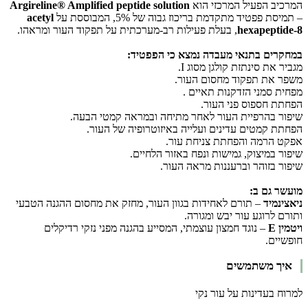
המרכיב הפעיל המרכזי הוא
Argireline® Amplified peptide solution
– תמיסת פפטיד מתקדמת בריכוז גבוה של 5%, המבוססת על
acetyl
hexapeptide-8
, בעלת פעילות רב-מערכתית על תפקוד העור ומראהו.
במחקרים בתנאי מעבדה נמצא כי הפפטיד:
מגביר את סינתזת קולגן מסוג I.
משפר את תפקוד מחסום העור.
מפחית סמני הזדקנות תאיים .
הפחתת חספוס פני העור.
שיפור בהרפיית העור לאחר מתיחה ובמראה קמטי הבעה.
הפחתת קמטים עדינים ועלייה באיזוטרופיה של העור.
אפקט הרמה והפחתת צניחת עור.
שיפור במיצוק, גמישות ונפח באזור הלחיים.
שיפור בזוהר וברעננות מראה העור.
מועשר גם ב:
ניאצינמיד
– תורם לאחידות בגוון העור, מחזק את מחסום ההגנה הטבעי
ותורם לרוגע עור יבש ומגורה.
ויטמין E
– נוגד חמצון עוצמתי, המסייע בהגנה מפני נזקי רדיקלים
חופשיים.
איך משתמשים
למרוח בעדינות על עור נקי