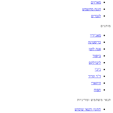
מארזים
הגנה מהשמש
לגברים
מותגים
מאג'יריי
כריסטינה
אנה לוטן
ביופור
ליברלקס
ג'יג'י
ד"ר קדיר
היקארי
תפוח
תנאי משתמש ומדיניות
תקנון ותנאי שימוש