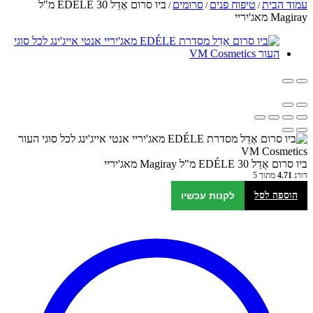
עמוד הבית
טיפוח פנים
סרומים
ביו סרום אֶדֵל EDÉLE 30 מ"ל
/
/
/
Magiray מאג'יריי
ביו סרום אֶדֵל EDÉLE 30 מ"ל Magiray מאג'יריי
דורג
4.71
מתוך 5
הוספה לסל
לקנות עכשיו