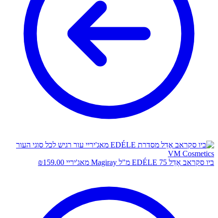
ביו סקראב אֶדֵל EDÉLE 75 מ"ל Magiray מאג'יריי
159.00
₪