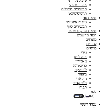
טיפול נקודתי
איפור טיפולי
תכשירים טיפולים
תרסיס\מיסט
טיפוח גוף
טיפוח אינטימי
תכשירים לגוף
טיפוח ושיקום שיער
הגנה מהשמש
מארזים
לגברים
מותגים
ג'יג'י
אנה לוטן
מאג'יריי
כריסטינה
ל'ברלקס
ביופור
היקארי
ד"ר קדיר
תפוח
בלוג
HE
RU
עמוד ראשי