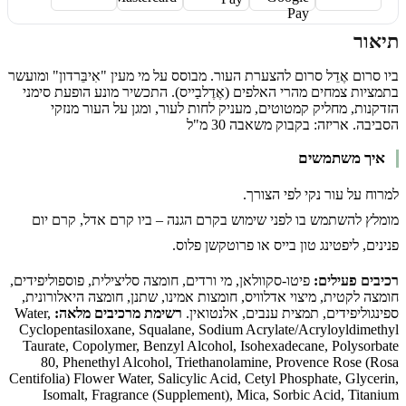
תיאור
ביו סרום אֶדֵל סרום להצערת העור. מבוסס על מי מעין "אִיבֵּרדון" ומועשר
בתמציות צמחים מהרי האלפים (אֶדֶלבַייס). התכשיר מונע הופעת סימני
הזדקנות, מחליק קמטוטים, מעניק לחות לעור, ומגן על העור מנזקי
הסביבה. אריזה: בקבוק משאבה 30 מ"ל
איך משתמשים
למרוח על עור נקי לפי הצורך.
מומלץ להשתמש בו לפני שימוש בקרם הגנה – ביו קרם אדל, קרם יום
פנינים, ליפטינג טון בייס או פרוטקשן פלוס.
רכיבים פעילים:
פיטו-סקוולאן, מי ורדים, חומצה סליצילית, פוספוליפידים,
חומצה לקטית, מיצוי אדלוויס, חומצות אמינו, שתנן, חומצה היאלורונית,
ספינגוליפידים, תמצית ענבים, אלנטואין.
רשימת מרכיבים מלאה:
Water,
Cyclopentasiloxane, Squalane, Sodium Acrylate/Acryloyldimethyl
Taurate, Copolymer, Benzyl Alcohol, Isohexadecane, Polysorbate
80, Phenethyl Alcohol, Triethanolamine, Provence Rose (Rosa
Centifolia) Flower Water, Salicylic Acid, Cetyl Phosphate, Glycerin,
Isomalt, Fragrance (Supplement), Mica, Sorbic Acid, Titanium