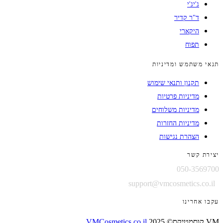
ג'יג'י
ד"ר קדיר
היקארי
תפוח
תנאי משתמש ומדיניות
תקנון ותנאי שימוש
מדיניות פרטיות
מדיניות משלוחים
מדיניות החזרות
הצהרת נגישות
יצירת קשר
050-3569700
support@vmcosmetics.co.il
עקבו אחרינו
VM קוסמטיקס© 2025
VMCosmetics.co.il