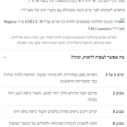
מפני נזקי הסביבה. אריזתו היא בקבוק משאבה נוח בנפח 30 מ"ל.
מתאים לשימוש לפני קרם הגנה ומשתלב עם מוצרי הקו של מאג'יריי.
הסרום מסייע בהחלקת קמטוטים ומעניק לחות לאורך זמן, בזכות מיצוי אדלווייס,
פיטו-סקוולאן וחומצה היאלורונית, ותומך בהגנת העור מפני נזקי הסביבה.
מה אפשר לצפות לראות, ומתי?
ימים 1 עד 3
הסרום נספג במהירות ולא מותיר שכבה. תחושת לחות ונוחות
כבר מהמריחה הראשונה.
שבוע 2
מרקם העור מרגיש חלק יותר למגע, והעור נראה רענן יותר
בבוקר.
שבוע 4
קווים דקים נראים פחות בולטים והעור נראה מלא יותר.
שבוע 8
הזמן להשוות לנקודת הפתיחה ולהחליט על המשך הטיפול.