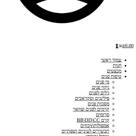
₪
0.00
0
עמוד ראשי
חנות
מבצעים
טיפוח פנים
מי פנים
ניקוי פנים
ג'לים לפנים
פילינגים וסקראבים
מסכות פנים
קרמים לפנים וצוואר
סרומים
קרם BB\DD\CC
אמפולות\rיכוזים
תכשירים לעיניים ושפתיים