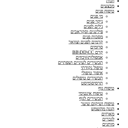
חנות
מבצעים
טיפוח פנים
מי פנים
ניקוי פנים
ג'לים לפנים
פילינגים וסקראבים
מסכות פנים
קרמים לפנים וצוואר
סרומים
קרם BB\DD\CC
אמפולות\rיכוזים
תכשירים לעיניים ושפתיים
טיפול נקודתי
איפור טיפולי
תכשירים טיפולים
תרסיס\מיסט
טיפוח גוף
טיפוח אינטימי
תכשירים לגוף
טיפוח ושיקום שיער
הגנה מהשמש
מארזים
לגברים
מותגים