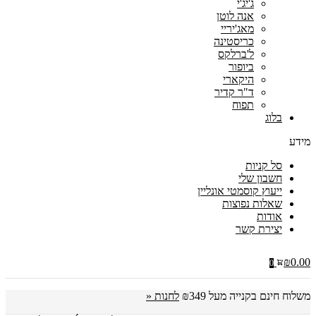
ג'יג'י
אנה לוטן
מאג'יריי
כריסטינה
ל'ברלקס
ביופור
היקארי
ד"ר קדיר
תפוח
בלוג
מידע
סל קניות
חשבון שלי
ייעוץ קוסמטי אונליין
שאלות נפוצות
אודות
יצירת קשר
₪
0.00
0
משלוח חינם בקנייה מעל ₪349
לחנות «