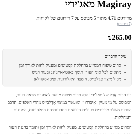
Magiray מאג'יריי
מדורגים
4.71
מתוך 5 מבוסס על
7
דירוגים של לקוחות
(7 דירוגים)
₪
265.00
עיקר הדברים
סרום טיפוח המסייע בהחלקת קמטוטים ומעניק לחות לאורך זמן
מתאים לכל סוגי העור; תומך באנטי-אייג'ינג ובעור רגיש
מכיל מיצוי אֶדֶלבַייס, חומצה היאלורונית ופיטו-סקוולאן
ביו סרום אֶדֵל של מאג'יריי הוא סרום טיפוח מיועד להצערת מראה העור,
המבוסס על מי מעיין "אִיבֵּרדון" ומועשר במיצוי אֶדֶלבַייס מהרי האלפים. הרכב
הסרום משלב מרכיבים פעילים הידועים בתכונותיהם המלחיחות, המגינות
והמחלקות.
הסרום מסייע בהחלקת קמטוטים, מעניק לחות לאורך זמן ותומך בהגנת העור