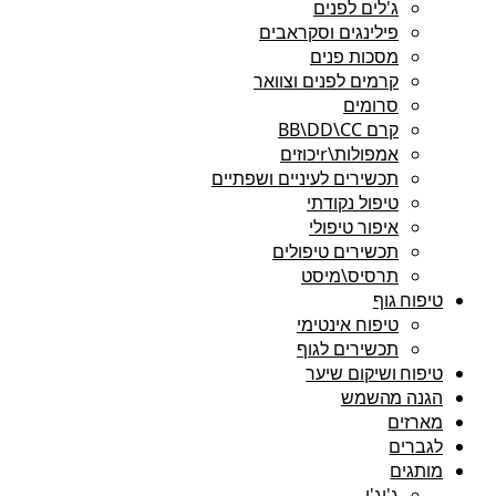
ג'לים לפנים
פילינגים וסקראבים
מסכות פנים
קרמים לפנים וצוואר
סרומים
קרם BB\DD\CC
אמפולות\rיכוזים
תכשירים לעיניים ושפתיים
טיפול נקודתי
איפור טיפולי
תכשירים טיפולים
תרסיס\מיסט
טיפוח גוף
טיפוח אינטימי
תכשירים לגוף
טיפוח ושיקום שיער
הגנה מהשמש
מארזים
לגברים
מותגים
ג'יג'י