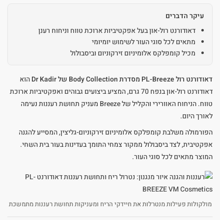
עיקר הדברים
דאודורנט רול-און בעל אפקטיביות ארוכת טווח וניחוח רענן
מתאים לכל סוגי העור לשימוש יומיומי
מכיל קומפלקס אלומיניום זירקוניום וביסבולול
דאודורנט רול PL-Breeze מסדרת Body Collection של Dr Kadir
הוא
דאודורנט רול-און בנפח 70 גרם, המציע ביצועים גבוהים ואפקטיביות ארוכת
טווח. הניחוח האוורירי והקליל של Breeze מעניק תחושת רעננות נעימה
לאורך היום.
הפורמולה משלבת קומפלקס אלומיניום זירקוניום-גליצין, המסייע להגנה
אפקטיבית, לצד ביסבולול ממקור צמחי התומך בעדינות בעור בית השחי.
המוצר מתאים לכל סוגי העור.
מולקולות פעילות מנטרלות את חיידקי הריח ומעניקות תחושת רעננות מתמשכת