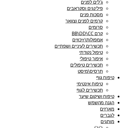
ג'לים לפנים
פילינגים וסקראבים
מסכות פנים
קרמים לפנים וצוואר
סרומים
קרם BB\DD\CC
אמפולות\rיכוזים
תכשירים לעיניים ושפתיים
טיפול נקודתי
איפור טיפולי
תכשירים טיפולים
תרסיס\מיסט
טיפוח גוף
טיפוח אינטימי
תכשירים לגוף
טיפוח ושיקום שיער
הגנה מהשמש
מארזים
לגברים
מותגים
ג'יג'י