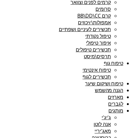
קרמים לפנים וצוואר
סרומים
קרם BB\DD\CC
אמפולות\rיכוזים
תכשירים לעיניים ושפתיים
טיפול נקודתי
איפור טיפולי
תכשירים טיפולים
תרסיס\מיסט
טיפוח גוף
טיפוח אינטימי
תכשירים לגוף
טיפוח ושיקום שיער
הגנה מהשמש
מארזים
לגברים
מותגים
ג'יג'י
אנה לוטן
מאג'יריי
כריסטינה