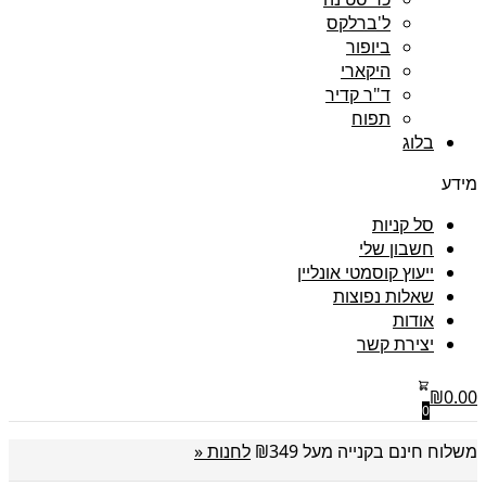
ל'ברלקס
ביופור
היקארי
ד"ר קדיר
תפוח
בלוג
מידע
סל קניות
חשבון שלי
ייעוץ קוסמטי אונליין
שאלות נפוצות
אודות
יצירת קשר
₪
0.00
0
משלוח חינם בקנייה מעל ₪349
לחנות «