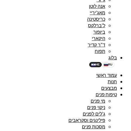
אנה לוטן
מאג'יריי
כריסטינה
ל'ברלקס
ביופור
היקארי
ד"ר קדיר
תפוח
בלוג
HE
RU
עמוד ראשי
חנות
מבצעים
טיפוח פנים
מי פנים
ניקוי פנים
ג'לים לפנים
פילינגים וסקראבים
מסכות פנים