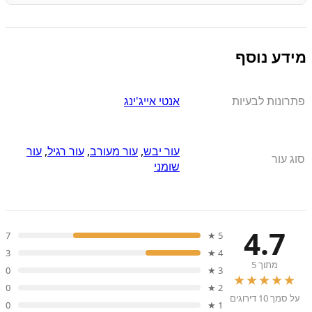
מידע נוסף
פתרונות לבעיות
אנטי אייג'ינג
עור יבש
,
עור מעורב
,
עור רגיל
,
עור
סוג עור
שומני
4.7
7
5 ★
3
4 ★
מתוך 5
0
3 ★
★★★★★
0
2 ★
על סמך 10 דירוגים
0
1 ★