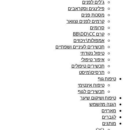
ג'לים לפנים
פילינגים וסקראבים
מסכות פנים
קרמים לפנים וצוואר
סרומים
קרם BB\DD\CC
אמפולות\rיכוזים
תכשירים לעיניים ושפתיים
טיפול נקודתי
איפור טיפולי
תכשירים טיפולים
תרסיס\מיסט
טיפוח גוף
טיפוח אינטימי
תכשירים לגוף
טיפוח ושיקום שיער
הגנה מהשמש
מארזים
לגברים
מותגים
ג'יג'י