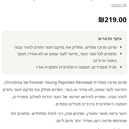
(9 דירוגים)
₪
219.00
עיקר הדברים
סרום מרוכז מחדש, מחליק את מרקם העור ותורם לזוהר טבעי
מתאים לכל סוגי העור, מיועד לעור עמום או לא אחיד; תומך
באנטי-אייג'ינג
מכיל פפטידים, חומצה היאלורונית ותמצית אורז
סרום מרוכז מסדרת Forever Young Peptides Renewal של Christina,
המיועד לעור עמום, לא אחיד או בוגר. הסרום מחלק את מרקם העור ותורם
לזוהר טבעי, ומסייע לחידוש יומיומי של העור הודות לשילוב פפטידים,
חומצה היאלורונית ורכיבים פעילים נוספים.
העור נראה מואר ומעודן, ומרגיש מוזן, רווי לחות ומתחדש. מתאים למי
שמחפש מראה רענן ואחיד יותר מיום ליום.