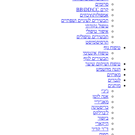
סרומים
קרם BB\DD\CC
אמפולות\rיכוזים
תכשירים לעיניים ושפתיים
טיפול נקודתי
איפור טיפולי
תכשירים טיפולים
תרסיס\מיסט
טיפוח גוף
טיפוח אינטימי
תכשירים לגוף
טיפוח ושיקום שיער
הגנה מהשמש
מארזים
לגברים
מותגים
ג'יג'י
אנה לוטן
מאג'יריי
כריסטינה
ל'ברלקס
ביופור
היקארי
ד"ר קדיר
תפוח