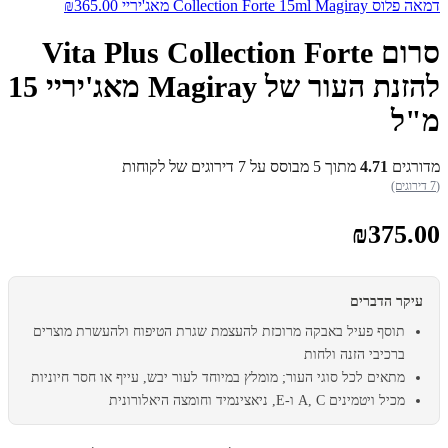
דמאה פלוס Collection Forte 15ml Magiray מאג'יריי
365.00
₪
סרום Vita Plus Collection Forte
להזנת העור של Magiray מאג'יריי 15
מ"ל
מדורגים
4.71
מתוך 5 מבוסס על
7
דירוגים של לקוחות
(7 דירוגים)
₪
375.00
עיקר הדברים
תוסף פעיל באבקה מרוכזת להעצמת שגרת הטיפוח ולהעשרת מוצרים
ברכיבי הזנה ולחות
מתאים לכל סוגי העור; מומלץ במיוחד לעור יבש, עייף או חסר חיוניות
מכיל ויטמינים A, C ו-E, ניאצינמיד וחומצה היאלורונית