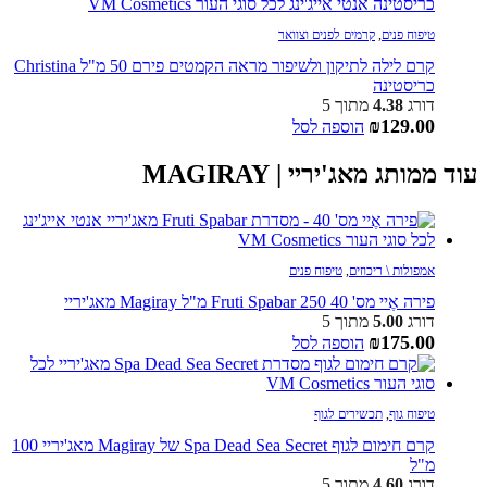
טיפוח פנים
,
קרמים לפנים וצוואר
קרם לילה לתיקון ולשיפור מראה הקמטים פירם 50 מ"ל Christina
כריסטינה
דורג
4.38
מתוך 5
₪
129.00
הוספה לסל
עוד ממותג מאג'יריי | MAGIRAY
אמפולות \ ריכוזים
,
טיפוח פנים
פירה אֶיי מס' 40 Fruti Spabar 250 מ"ל Magiray מאג'יריי
דורג
5.00
מתוך 5
₪
175.00
הוספה לסל
טיפוח גוף
,
תכשירים לגוף
קרם חימום לגוף Spa Dead Sea Secret של Magiray מאג'יריי 100
מ"ל
דורג
4.60
מתוך 5