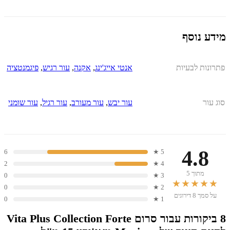
מידע נוסף
פתרונות לבעיות
אנטי אייג'ינג
,
אקנה
,
עור רגיש
,
פיגמנטציה
סוג עור
עור יבש
,
עור מעורב
,
עור רגיל
,
עור שומני
4.8
6
5 ★
2
4 ★
מתוך 5
0
3 ★
★★★★★
0
2 ★
על סמך 8 דירוגים
0
1 ★
8 ביקורות עבור
סרום Vita Plus Collection Forte