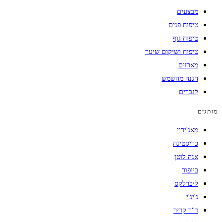
מבצעים
טיפוח פנים
טיפוח גוף
טיפוח ושיקום שיער
מארזים
הגנה מהשמש
לגברים
מותגים
מאג'יריי
כריסטינה
אנה לוטן
ביופור
ליברלקס
ג'יג'י
ד"ר קדיר