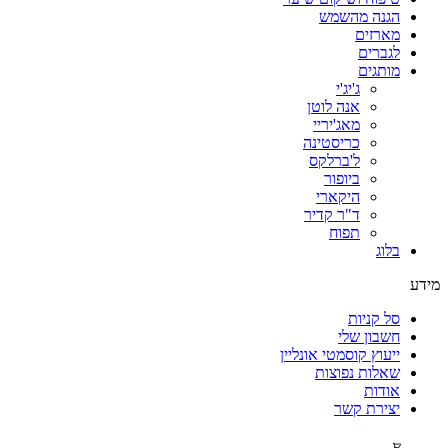
הגנה מהשמש
מארזים
לגברים
מותגים
ג'יג'י
אנה לוטן
מאג'יריי
כריסטינה
ל'ברלקס
ביופור
היקארי
ד"ר קדיר
תפוח
בלוג
מידע
סל קניות
חשבון שלי
ייעוץ קוסמטי אונליין
שאלות נפוצות
אודות
יצירת קשר