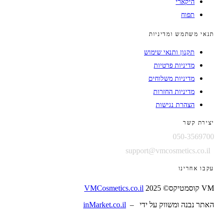
היקארי
תפוח
תנאי משתמש ומדיניות
תקנון ותנאי שימוש
מדיניות פרטיות
מדיניות משלוחים
מדיניות החזרות
הצהרת נגישות
יצירת קשר
050-3569700
support@vmcosmetics.co.il
עקבו אחרינו
VM קוסמטיקס© 2025
VMCosmetics.co.il
האתר נבנה ומשווק על ידי –
inMarket.co.il