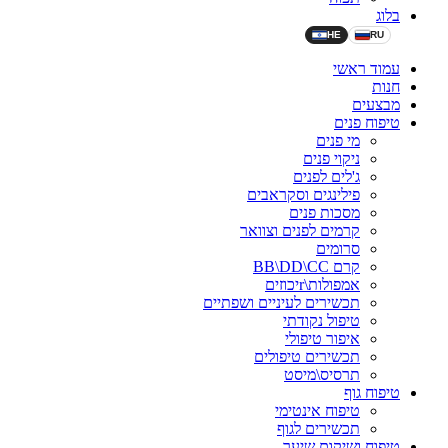
בלוג
HE
RU
עמוד ראשי
חנות
מבצעים
טיפוח פנים
מי פנים
ניקוי פנים
ג'לים לפנים
פילינגים וסקראבים
מסכות פנים
קרמים לפנים וצוואר
סרומים
קרם BB\DD\CC
אמפולות\rיכוזים
תכשירים לעיניים ושפתיים
טיפול נקודתי
איפור טיפולי
תכשירים טיפולים
תרסיס\מיסט
טיפוח גוף
טיפוח אינטימי
תכשירים לגוף
טיפוח ושיקום שיער