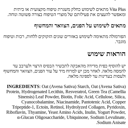
Vita Plus מתאים לשימוש כחלק משגרת טיפוח מקצועית או ביתית
ומאפשר להעצים את פעילותם של מוצרי הטיפוח בצורה פשוטה ונוחה.
מתאים לשימוש על הפנים, הצוואר והמחשוף
הפורמולה מתאימה לשימוש באזורים שונים הזקוקים ללחות, רכות וטיפוח
מוגבר.
הוראות שימוש
יש להוסיף כפית מדידה מהאבקה לתכשיר הבסיס הרצוי ולערבב עד
להמסה מלאה. לאחר מכן יש למרוח מיד על עור הפנים, הצוואר והמחשוף
ולעסות בעדינות עד לספיגה מלאה.
INGREDIENTS
: Oat (Avena Sativa) Starch, Oat (Avena Sativa)
Protein, Hydrogenated Lecithin, Resveratrol, Green Tea (Camellia
Sinensis) Leaf Powder, Biotin, Folic Acid, Cellulose, Silica,
Cyanocobalamine, Niacinamide, Pantotenic Acid, Copper
Tripeptide-1, Ectoin, Retinol, Hydrolyzed Collagen, Pyridoxin,
Riboflavin, Thyamine, Yeast Amino Acids, Inulin, Yogurt Powder,
α-Glucan Oligosaccharide, Ubiquinone, Sodium Levulinate,
Sodium Anisate.