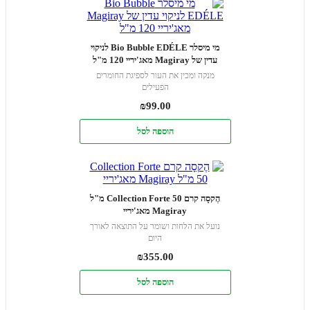
מי מיסלר Bio Bubble EDÉLE לניקוי
עדין של Magiray מאג'יריי 120 מ"ל
מנקה ומכין את העור לספיגת החומרים
הפעילים
₪
99.00
הוספה לסל
הֶקסָה קרם Collection Forte 50 מ"ל
Magiray מאג'יריי
נועל את הלחות ושומר על התוצאה לאורך
היום
₪
355.00
הוספה לסל