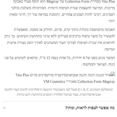
Vita Plus מסדרת Collection Forte של Magiray הוא תוסף פעיל באבקה
מרוכזת, המיועד להעצמת שגרת הטיפוח היומית. הפורמולה משלבת מולטי
ויטמינים, רכיבי לחות ושמנים צמחיים, ותומכת במראה עור רך, חיוני ומאוזן
יותר.
האבקה מתמוססת בקלות בתוך קרם, סרום, תחליב או מסכה, ומאפשרת
להעשיר כל מוצר טיפוח ברכיבים פעילים ללא שינוי בתחושת השימוש. כך ניתן
להתאים את שגרת הטיפוח לצורכי העור המשתנים לאורך הזמן בצורה אישית
וגמישה.
המוצר מגיע בסט של 6 יחידות, כל אחת בנפח 15 מ"ל, ומתאים לשימוש על פני
הגוף, הצוואר והמחשוף.
קומפלקס ויטמינים A, C ו-E פועל לצד ניאצינמיד וחומצה היאלורונית להזנת העור ולהגנה
אנטיאוקסידנטית, בעוד פנתנול ואלוורה תומכים בתחושת רוגע ונוחות.
מה אפשר לצפות לראות, ומתי?