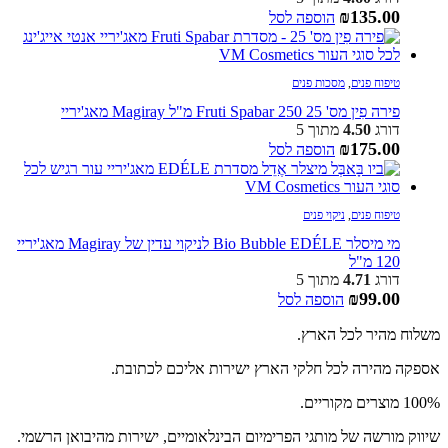
₪
135.00
הוספה לסל
טיפוח פנים
,
מסכות פנים
פירה פִין מס' 25 Fruti Spabar 250 מ"ל Magiray מאג'יריי
דורג
4.50
מתוך 5
₪
175.00
הוספה לסל
טיפוח פנים
,
ניקוי פנים
מי מיסלר Bio Bubble EDÉLE לניקוי עדין של Magiray מאג'יריי
120 מ"ל
דורג
4.71
מתוך 5
₪
99.00
הוספה לסל
משלוח מהיר לכל הארץ.
אספקה מהירה לכל חלקי הארץ ישירות אליכם לכתובת.
100% מוצרים מקוריים.
שיווק מורשה של מותגי הפרימיום הבינלאומיים, ישירות מהיבואן הרשמי.