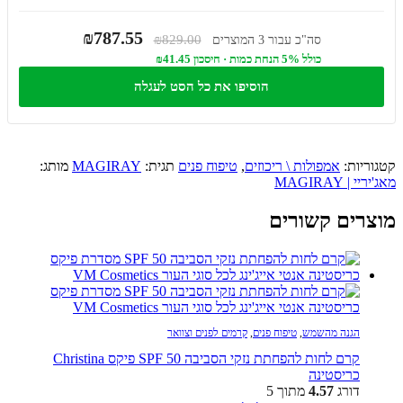
₪787.55
₪829.00
סה"כ עבור 3 המוצרים
כולל 5% הנחת כמות · חיסכון ₪41.45
הוסיפו את כל הסט לעגלה
קטגוריות:
אמפולות \ ריכוזים
,
טיפוח פנים
תגית:
MAGIRAY
מותג:
מאג'יריי | MAGIRAY
מוצרים קשורים
הגנה מהשמש
,
טיפוח פנים
,
קרמים לפנים וצוואר
קרם לחות להפחתת נזקי הסביבה SPF 50 פיקס Christina
כריסטינה
דורג
4.57
מתוך 5