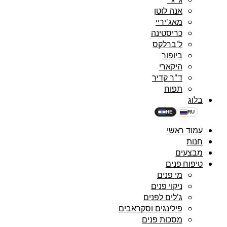
אנה לוטן
מאג'יריי
כריסטינה
ל'ברלקס
ביופור
היקארי
ד"ר קדיר
תפוח
בלוג
HE
RU
עמוד ראשי
חנות
מבצעים
טיפוח פנים
מי פנים
ניקוי פנים
ג'לים לפנים
פילינגים וסקראבים
מסכות פנים