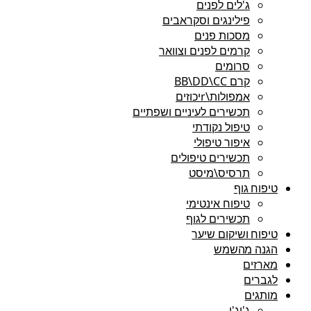
ג'לים לפנים
פילינגים וסקראבים
מסכות פנים
קרמים לפנים וצוואר
סרומים
קרם BB\DD\CC
אמפולות\rיכוזים
תכשירים לעיניים ושפתיים
טיפול נקודתי
איפור טיפולי
תכשירים טיפולים
תרסיס\מיסט
טיפוח גוף
טיפוח אינטימי
תכשירים לגוף
טיפוח ושיקום שיער
הגנה מהשמש
מארזים
לגברים
מותגים
ג'יג'י