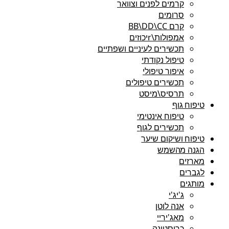
קרמים לפנים וצוואר
סרומים
קרם BB\DD\CC
אמפולות\rיכוזים
תכשירים לעיניים ושפתיים
טיפול נקודתי
איפור טיפולי
תכשירים טיפולים
תרסיס\מיסט
טיפוח גוף
טיפוח אינטימי
תכשירים לגוף
טיפוח ושיקום שיער
הגנה מהשמש
מארזים
לגברים
מותגים
ג'יג'י
אנה לוטן
מאג'יריי
כריסטינה