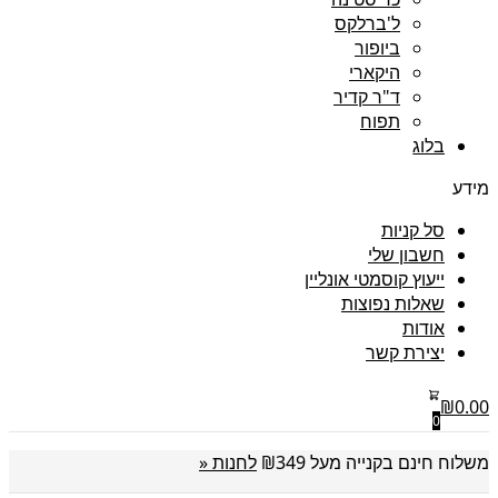
ל'ברלקס
ביופור
היקארי
ד"ר קדיר
תפוח
בלוג
מידע
סל קניות
חשבון שלי
ייעוץ קוסמטי אונליין
שאלות נפוצות
אודות
יצירת קשר
₪
0.00
0
משלוח חינם בקנייה מעל ₪349
לחנות «