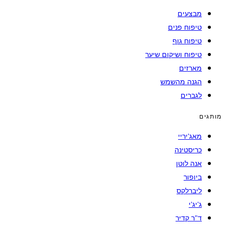
מבצעים
טיפוח פנים
טיפוח גוף
טיפוח ושיקום שיער
מארזים
הגנה מהשמש
לגברים
מותגים
מאג'יריי
כריסטינה
אנה לוטן
ביופור
ליברלקס
ג'יג'י
ד"ר קדיר