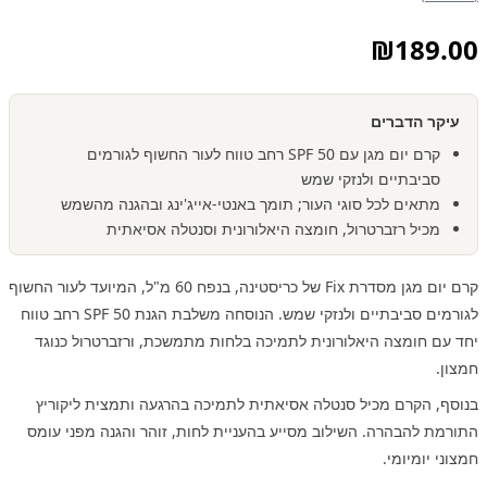
₪
189.00
עיקר הדברים
קרם יום מגן עם SPF 50 רחב טווח לעור החשוף לגורמים
סביבתיים ולנזקי שמש
מתאים לכל סוגי העור; תומך באנטי-אייג'ינג ובהגנה מהשמש
מכיל רזברטרול, חומצה היאלורונית וסנטלה אסיאתית
קרם יום מגן מסדרת Fix של כריסטינה, בנפח 60 מ"ל, המיועד לעור החשוף
לגורמים סביבתיים ולנזקי שמש. הנוסחה משלבת הגנת SPF 50 רחב טווח
יחד עם חומצה היאלורונית לתמיכה בלחות מתמשכת, ורזברטרול כנוגד
חמצון.
בנוסף, הקרם מכיל סנטלה אסיאתית לתמיכה בהרגעה ותמצית ליקוריץ
התורמת להבהרה. השילוב מסייע בהעניית לחות, זוהר והגנה מפני עומס
חמצוני יומיומי.