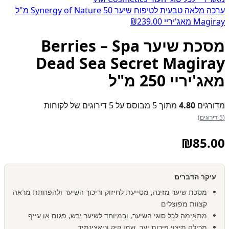
ערכה מלאה טבעית לטיפוח שיער Synergy of Nature 50 מ"ל
Magiray מאג'יריי
239.00
₪
מסכת שיער Berries – Spa
Dead Sea Secret Magiray
מאג'יריי 250 מ"ל
מדורגים
4.80
מתוך 5 מבוסס על
5
דירוגים של לקוחות
(5 דירוגים)
₪
85.00
עיקר הדברים
מסכת שיער מזינה, מסייעת לחיזוק וריכוך השיער ולהפחתת מראה
קצוות מפוצלים
מתאימה לכל סוגי השיער, ובמיוחד לשיער יבש, פגום או עייף
מכילה מיצוי פירות יער, שמן קיק וניאצינמיד