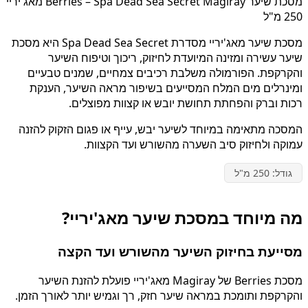
מסכת שיער Berries – Spa Dead Sea Secret Magiray מאג'יריי
250 מ"ל
מסכת שיער מאג'יריי מסדרת Spa Dead Sea Secret היא מסכת
שיער עשירה ומזינה המיועדת לחיזוק, ריכוך וטיפוח השיער
והקרקפת. הפורמולה משלבת רכיבים צמחיים, שמנים טבעיים
ומינרלים מים המלח המסייעים בשיפור מראה השיער, הענקת
רכות וברק והפחתת תחושת יובש או קצוות מפוצלים.
המסכה מתאימה במיוחד לשיער יבש, עייף או פגום הזקוק להזנה
עמוקה ולחיזוק סיב השערה מהשורש ועד הקצוות.
גודל: 250 מ"ל
מה מיוחד במסכת שיער מאג'יריי?
מסייעת בחיזוק השיער מהשורש ועד הקצה
מסכת Berries של Magiray מאג'יריי פועלת להזנת השיער
והקרקפת ותומכת במראה שיער חזק, רך וגמיש יותר לאורך הזמן.