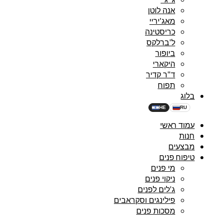
אנה לוטן
מאג'יריי
כריסטינה
ל'ברלקס
ביופור
היקארי
ד"ר קדיר
תפוח
בלוג
HE
RU
עמוד ראשי
חנות
מבצעים
טיפוח פנים
מי פנים
ניקוי פנים
ג'לים לפנים
פילינגים וסקראבים
מסכות פנים