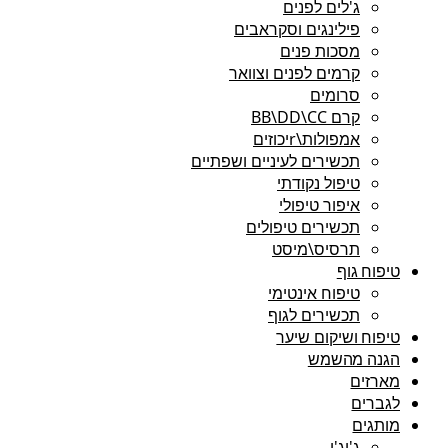
ג'לים לפנים
פילינגים וסקראבים
מסכות פנים
קרמים לפנים וצוואר
סרומים
קרם BB\DD\CC
אמפולות\rיכוזים
תכשירים לעיניים ושפתיים
טיפול נקודתי
איפור טיפולי
תכשירים טיפולים
תרסיס\מיסט
טיפוח גוף
טיפוח אינטימי
תכשירים לגוף
טיפוח ושיקום שיער
הגנה מהשמש
מארזים
לגברים
מותגים
ג'יג'י