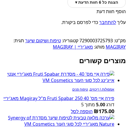
הצגת כל 6 חוות הדעת ▾
הוסף חוות דעת
עליך
להתחבר
כדי לפרסם ביקורת.
מק"ט:
7290003725793
קטגוריה:
טיפוח ושיקום שיער
תגית:
MAGIRAY
מותג:
מאג'יריי | MAGIRAY
מוצרים קשורים
אמפולות \ ריכוזים
,
טיפוח פנים
פירה אֶיי מס' 40 Fruti Spabar 250 מ"ל Magiray מאג'יריי
דורג
5.00
מתוך 5
₪
175.00
הוספה לסל