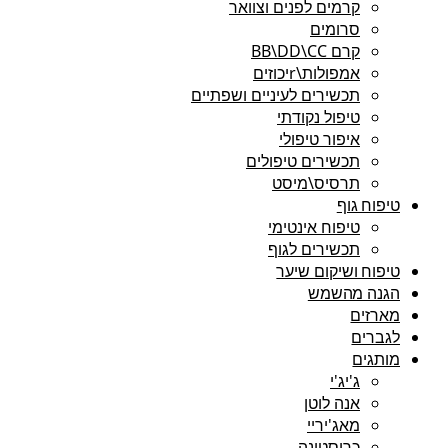
קרמים לפנים וצוואר
סרומים
קרם BB\DD\CC
אמפולות\rיכוזים
תכשירים לעיניים ושפתיים
טיפול נקודתי
איפור טיפולי
תכשירים טיפולים
תרסיס\מיסט
טיפוח גוף
טיפוח אינטימי
תכשירים לגוף
טיפוח ושיקום שיער
הגנה מהשמש
מארזים
לגברים
מותגים
ג'יג'י
אנה לוטן
מאג'יריי
כריסטינה