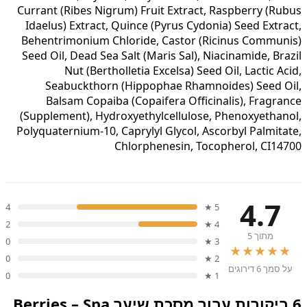
Currant (Ribes Nigrum) Fruit Extract, Raspberry (Rubus
Idaelus) Extract, Quince (Pyrus Cydonia) Seed Extract,
Behentrimonium Chloride, Castor (Ricinus Communis)
Seed Oil, Dead Sea Salt (Maris Sal), Niacinamide, Brazil
Nut (Bertholletia Excelsa) Seed Oil, Lactic Acid,
Seabuckthorn (Hippophae Rhamnoides) Seed Oil,
Balsam Copaiba (Copaifera Officinalis), Fragrance
(Supplement), Hydroxyethylcellulose, Phenoxyethanol,
Polyquaternium-10, Caprylyl Glycol, Ascorbyl Palmitate,
Chlorphenesin, Tocopherol, CI14700
4.7
4
5 ★
2
4 ★
מתוך 5
0
3 ★
★★★★★
0
2 ★
על סמך 6 דירוגים
0
1 ★
6 ביקורות עבור
מסכת שיער Berries – Spa