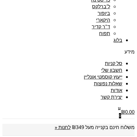
ל'ברלקס
ביופור
היקארי
ד"ר קדיר
תפוח
בלוג
מידע
סל קניות
חשבון שלי
ייעוץ קוסמטי אונליין
שאלות נפוצות
אודות
יצירת קשר
₪
0.00
0
משלוח חינם בקנייה מעל ₪349
לחנות «