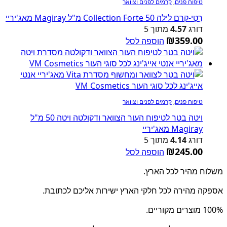
טיפוח פנים
,
קרמים לפנים וצוואר
רֶטִי-קרם לילה Collection Forte 50 מ"ל Magiray מאג'יריי
דורג
4.57
מתוך 5
₪
359.00
הוספה לסל
טיפוח פנים
,
קרמים לפנים וצוואר
ויטה בטר לטיפוח העור הצוואר ודקולטה ויטה 50 מ"ל
Magiray מאג'יריי
דורג
4.14
מתוך 5
₪
245.00
הוספה לסל
משלוח מהיר לכל הארץ.
אספקה מהירה לכל חלקי הארץ ישירות אליכם לכתובת.
100% מוצרים מקוריים.