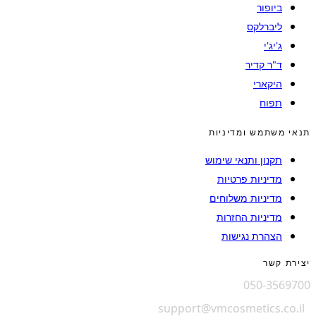
ביופור
ליברלקס
ג'יג'י
ד"ר קדיר
היקארי
תפוח
תנאי משתמש ומדיניות
תקנון ותנאי שימוש
מדיניות פרטיות
מדיניות משלוחים
מדיניות החזרות
הצהרת נגישות
יצירת קשר
050-3569700
support@vmcosmetics.co.il