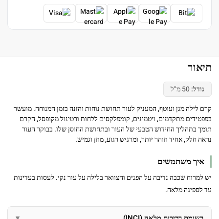
תיאור
גודל:
50 מ"ל
קרם לילה מגן ועוטף, המעניק לעור תחושת נוחות והזנה בזמן המנוחה. מועשר
בפפטידים מתקדמים, ויטמינים, קומפלקסים ללחות ורטינול מקופסל, הקרם
תומך בתהליך החידוש הטבעי של העור ובתחושת החוסן שלו. בבוקר העור
נראה חלק, אחיד וזוהר יותר, ומרגיש רגוע, מוזן וגמיש.
איך משתמשים
יש למרוח שכבה נדיבה על הפנים והצוואר בלילה על עור נקי. לעסות בעדינות
עד לספיגה מלאה.
רשימת רכיבים מלאה (INCI)