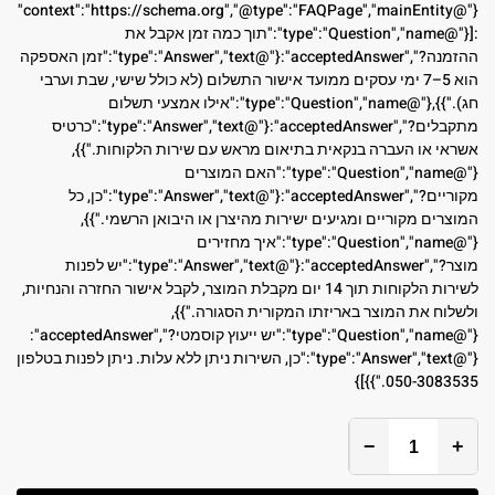
{"@context":"https://schema.org","@type":"FAQPage","mainEntity"
:[{"@type":"Question","name":"תוך כמה זמן אקבל את
ההזמנה?","acceptedAnswer":{"@type":"Answer","text":"זמן האספקה
הוא 5–7 ימי עסקים ממועד אישור התשלום (לא כולל שישי, שבת וערבי
חג)."}},{"@type":"Question","name":"אילו אמצעי תשלום
מתקבלים?","acceptedAnswer":{"@type":"Answer","text":"כרטיס
אשראי או העברה בנקאית בתיאום מראש עם שירות הלקוחות."}},
{"@type":"Question","name":"האם המוצרים
מקוריים?","acceptedAnswer":{"@type":"Answer","text":"כן, כל
המוצרים מקוריים ומגיעים ישירות מהיצרן או היבואן הרשמי."}},
{"@type":"Question","name":"איך מחזירים
מוצר?","acceptedAnswer":{"@type":"Answer","text":"יש לפנות
לשירות הלקוחות תוך 14 יום מקבלת המוצר, לקבל אישור החזרה והנחיות,
ולשלוח את המוצר באריזתו המקורית הסגורה."}},
{"@type":"Question","name":"יש ייעוץ קוסמטי?","acceptedAnswer":
{"@type":"Answer","text":"כן, השירות ניתן ללא עלות. ניתן לפנות בטלפון
050-3083535."}}]}
−
+