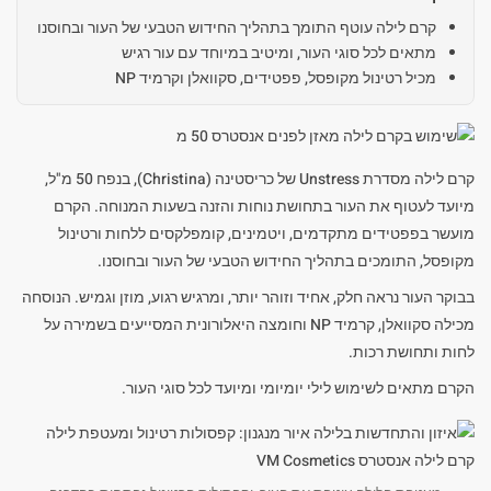
קרם לילה עוטף התומך בתהליך החידוש הטבעי של העור ובחוסנו
מתאים לכל סוגי העור, ומיטיב במיוחד עם עור רגיש
מכיל רטינול מקופסל, פפטידים, סקוואלן וקרמיד NP
קרם לילה מסדרת Unstress של כריסטינה (Christina), בנפח 50 מ"ל,
מיועד לעטוף את העור בתחושת נוחות והזנה בשעות המנוחה. הקרם
מועשר בפפטידים מתקדמים, ויטמינים, קומפלקסים ללחות ורטינול
מקופסל, התומכים בתהליך החידוש הטבעי של העור ובחוסנו.
בבוקר העור נראה חלק, אחיד וזוהר יותר, ומרגיש רגוע, מוזן וגמיש. הנוסחה
מכילה סקוואלן, קרמיד NP וחומצה היאלורונית המסייעים בשמירה על
לחות ותחושת רכות.
הקרם מתאים לשימוש לילי יומיומי ומיועד לכל סוגי העור.