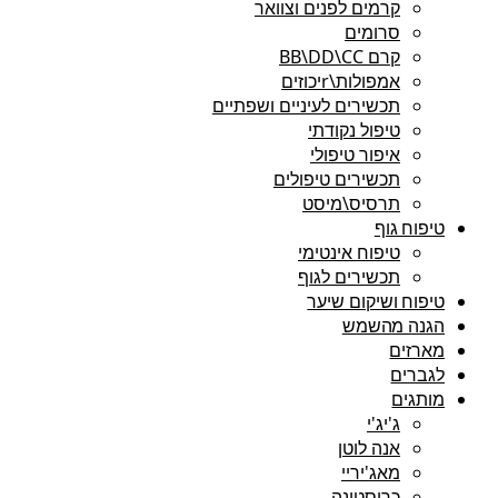
קרמים לפנים וצוואר
סרומים
קרם BB\DD\CC
אמפולות\rיכוזים
תכשירים לעיניים ושפתיים
טיפול נקודתי
איפור טיפולי
תכשירים טיפולים
תרסיס\מיסט
טיפוח גוף
טיפוח אינטימי
תכשירים לגוף
טיפוח ושיקום שיער
הגנה מהשמש
מארזים
לגברים
מותגים
ג'יג'י
אנה לוטן
מאג'יריי
כריסטינה