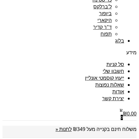
ל'ברלקס
ביופור
היקארי
ד"ר קדיר
תפוח
בלוג
מידע
סל קניות
חשבון שלי
ייעוץ קוסמטי אונליין
שאלות נפוצות
אודות
יצירת קשר
₪
0.00
0
משלוח חינם בקנייה מעל ₪349
לחנות «