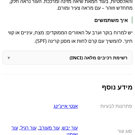
והאלסטיות, בעוד חמאת שיאה מזינה ומרככת. העור נראה חלק,
מתחדש וזוהר – עם מראה צעיר ומורם.
איך משתמשים
יש למרוח בוקר וערב על האזורים הממוקדים: מצח, עיניים או קווי
חיוך. להמשיך עם קרם לחות או מסנן קרינה (SPF).
רשימת רכיבים מלאה (INCI)
מידע נוסף
פתרונות לבעיות
אנטי אייג'ינג
עור יבש
,
עור מעורב
,
עור רגיל
,
עור
סוג עור
שומני