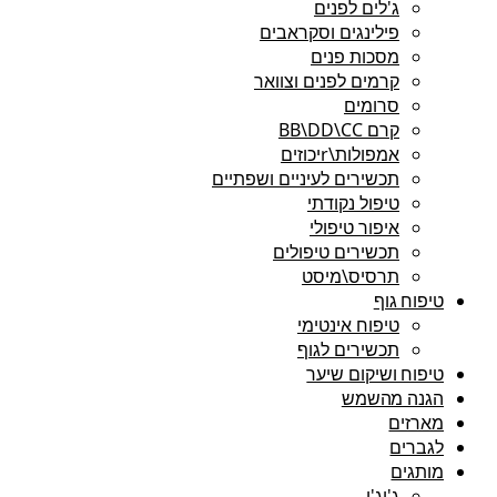
ג'לים לפנים
פילינגים וסקראבים
מסכות פנים
קרמים לפנים וצוואר
סרומים
קרם BB\DD\CC
אמפולות\rיכוזים
תכשירים לעיניים ושפתיים
טיפול נקודתי
איפור טיפולי
תכשירים טיפולים
תרסיס\מיסט
טיפוח גוף
טיפוח אינטימי
תכשירים לגוף
טיפוח ושיקום שיער
הגנה מהשמש
מארזים
לגברים
מותגים
ג'יג'י