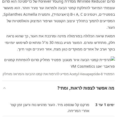
סרום Wrinkle Reducer מסדרת Forever Young של כריסטינה הוא סרום
עוצמתי המיועד להחלקת קמטי הבעה ולמראה עור צעיר וזוהר. הוא מועשר
בפפטידים, ויטמינים A, C ו-B (ניאצינמיד), ותמצית Spilanthes Acmella,
המסייעים לתמוך בתהליך עיצוב הקונטור ושיפור המיצוק והאלסטיות של
העור.
חמאת שיאה הכלולה בפורמולה מזינה ומרככת את העור, כך שהוא נראה
חלק, מתחדש ומורם. המוצר מגיע בנפח 30 מ"ל ומתאים לשימוש יומיומי
בוקר וערב על אזורים ממוקדים כגון מצח, אזור העיניים וקווי חיוך.
הפפטיד Acetyl Hexapeptide-8 מסייע להרפות את קמט ההבעה והמראה מוחלק
מה אפשר לצפות לראות, ומתי?
ימים 1 עד 3
מרקם קל שנספג מיד. העור מרגיש נוח ורענן זמן קצר
אחרי המריחה.