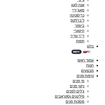
אנה לוטן
מאג'יריי
כריסטינה
ל'ברלקס
ביופור
היקארי
ד"ר קדיר
תפוח
בלוג
HE
RU
עמוד ראשי
חנות
מבצעים
טיפוח פנים
מי פנים
ניקוי פנים
ג'לים לפנים
פילינגים וסקראבים
מסכות פנים