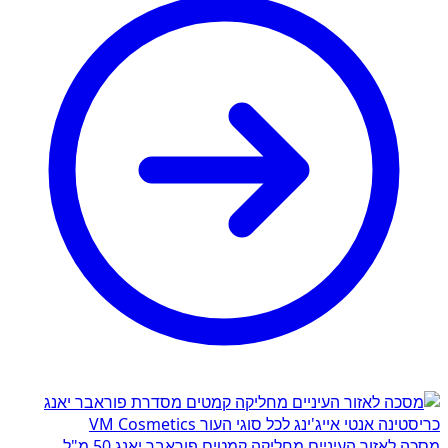
מסכה לאזור העיניים מחליקה קמטים פוראבר יאנג 50 מ"ל