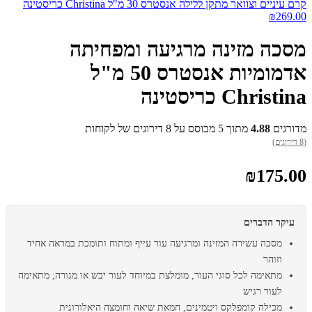
קרם עיניים וצוואר מתקן ללילה אנסטרס 30 מ"ל Christina כריסטינה
₪
269.00
מסכה מזינה מרגיעה ומפחיתה
אדמומיות אנסטרס 50 מ"ל
Christina כריסטינה
מדורגים
4.88
מתוך 5 מבוסס על
8
דירוגים של לקוחות
(8 דירוגים)
₪
175.00
עיקר הדברים
מסכה עשירה המזינה ומרגיעה עור עייף ומתוח ותומכת במראה אחיד
וזוהר
מתאימה לכל סוגי העור, מומלצת במיוחד לעור יבש או מגורה; מתאימה
לעור רגיש
מכילה קומפלקס ויטמינים, חמאת שיאה וחומצה היאלורונית