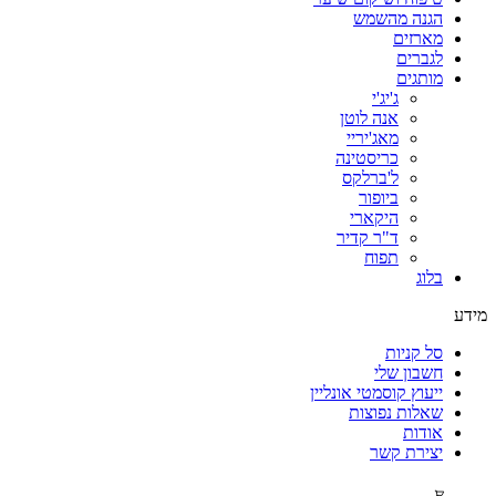
הגנה מהשמש
מארזים
לגברים
מותגים
ג'יג'י
אנה לוטן
מאג'יריי
כריסטינה
ל'ברלקס
ביופור
היקארי
ד"ר קדיר
תפוח
בלוג
מידע
סל קניות
חשבון שלי
ייעוץ קוסמטי אונליין
שאלות נפוצות
אודות
יצירת קשר