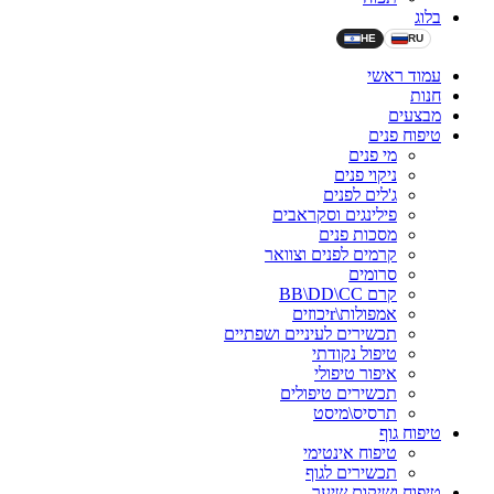
בלוג
HE
RU
עמוד ראשי
חנות
מבצעים
טיפוח פנים
מי פנים
ניקוי פנים
ג'לים לפנים
פילינגים וסקראבים
מסכות פנים
קרמים לפנים וצוואר
סרומים
קרם BB\DD\CC
אמפולות\rיכוזים
תכשירים לעיניים ושפתיים
טיפול נקודתי
איפור טיפולי
תכשירים טיפולים
תרסיס\מיסט
טיפוח גוף
טיפוח אינטימי
תכשירים לגוף
טיפוח ושיקום שיער