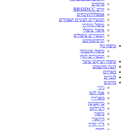
סרומים
קרם BB\DD\CC
אמפולות\rיכוזים
תכשירים לעיניים ושפתיים
טיפול נקודתי
איפור טיפולי
תכשירים טיפולים
תרסיס\מיסט
טיפוח גוף
טיפוח אינטימי
תכשירים לגוף
טיפוח ושיקום שיער
הגנה מהשמש
מארזים
לגברים
מותגים
ג'יג'י
אנה לוטן
מאג'יריי
כריסטינה
ל'ברלקס
ביופור
היקארי
ד"ר קדיר
תפוח