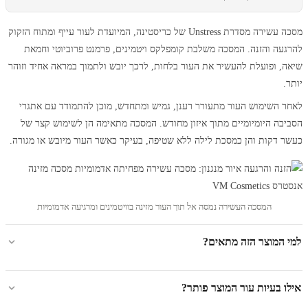
מסכה עשירה מסדרת Unstress של כריסטינה, המיועדת לעור עייף ומתוח הזקוק
להרגעה והזנה. המסכה משלבת קומפלקס ויטמינים, פרמנט פרוביוטי וחמאת
שיאה, ופועלת להעשיר את העור בלחות, לרכך יובש ולתמוך במראה אחיד וזוהר
יותר.
לאחר השימוש העור מתעורר רענן, גמיש ומתחדש, מוכן להתמודד עם אתגרי
הסביבה היומיומיים מתוך איזון מחודש. המסכה מתאימה הן לשימוש קצר של
כעשר דקות והן כמסכת לילה ללא שטיפה, בעיקר כאשר העור מיובש או מגורה.
המסכה העשירה נמסה אל תוך העור מזינה בוויטמינים ומרגיעה אדמומיות
למי המוצר הזה מתאים?
אילו בעיות עור המוצר פותר?