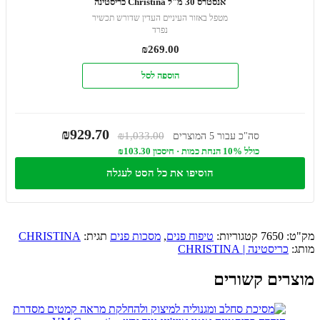
אנסטרס 30 מ"ל Christina כריסטינה
מטפל באזור העיניים העדין שדורש תכשיר
נפרד
₪
269.00
הוספה לסל
₪929.70
₪1,033.00
סה"כ עבור 5 המוצרים
כולל 10% הנחת כמות · חיסכון ₪103.30
הוסיפו את כל הסט לעגלה
מק"ט:
7650
קטגוריות:
טיפוח פנים
,
מסכות פנים
תגית:
CHRISTINA
מותג:
כריסטינה | CHRISTINA
מוצרים קשורים