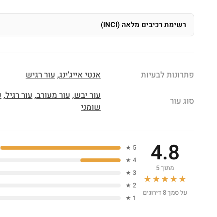
רשימת רכיבים מלאה (INCI)
פתרונות לבעיות
אנטי אייג'ינג
,
עור רגיש
עור יבש
,
עור מעורב
,
עור רגיל
,
ע
סוג עור
שומני
4.8
5 ★
4 ★
מתוך 5
3 ★
★★★★★
2 ★
על סמך 8 דירוגים
1 ★