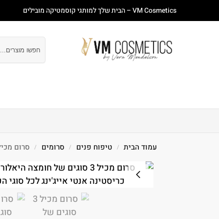
VM Cosmetics – הבית שלך למותגי קוסמטיקה מובילים
חיפוש
עמוד ראשי
חנות
מבצעים
טיפוח פנים
טיפוח
עמוד הבית
טיפוח פנים
סרומים
סרום מכיל 3 סוגים של חומצה היאלורונית פוראבר יאנג 30 מ"ל hristina
/
/
/