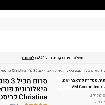
 גוף
טיפוח ושיקום שיער
הגנה מהשמש
מארזים
לגברים
משלוח חינם בקנייה מעל ₪349
לחנות «
C כריסטינה
סרום מ
Christina כריסטינה