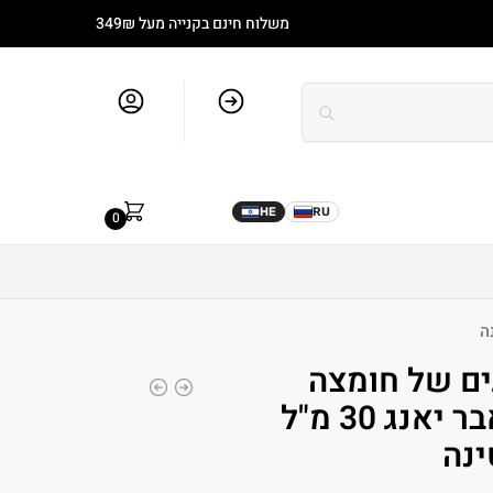
משלוח חינם בקנייה מעל 349₪
סל קניות
חשבון שלי
מותגים
בלוג
0.00
₪
HE
RU
0
כיל 3 סוגים של חומצה
היאלורונית פוראבר יאנג 30 מ"ל