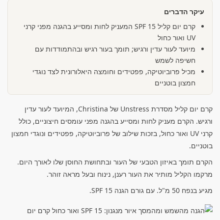
עיקר הדברים
קרם יום קליל SPF 15 המעניק לחות ומסייע בהגנה מפני קרני
UV ואור כחול
מיועד לעור עדין ורגיש; תומך בעור רגיש ובהתמודדות עם
חשיפה לשמש
מכיל פרוביוטיקה, פפטידים וחומצה היאלורונית לצד נוגדי
חמצון בוטניים
קרם יום קליל מסדרת Unstress של Christina, המיועד לעור עדין
ורגיש. הקרם מעניק לחות ומסייע בהגנה מפני עומסים חיצוניים, כולל
קרני UV ואור כחול, בזכות שילוב של פרוביוטיקה, פפטידים ונוגדי חמצון
בוטניים.
הקרם תומך באיזון הטבעי של העור ובתחושת החוסן שלו לאורך היום.
מרקמו הקליל מותיר את העור רענן, נינוח ובעל מראה זוהר.
מגיע בנפח 50 מ"ל. עם גורם הגנה SPF 15.