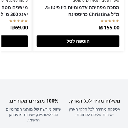
טיפוח פנים
,
תכשירים טיפולים
טיפוח פנים
,
מי פנ
מסכה מפחיתה אדמומיות ביו פיטו 75
מי פנים מטהרי
מ"ל Christina כריסטינה
יאנג 300 מ"ל Christina כריסטינה
₪
69.00
₪
155.00
הוספה לסל
משלוח מהיר לכל הארץ.
100% מוצרים מקוריים.
אספקה מהירה לכל חלקי הארץ
שיווק מורשה של מותגי הפרימיום
ישירות אליכם לכתובת.
הבינלאומיים, ישירות מהיבואן
הרשמי.