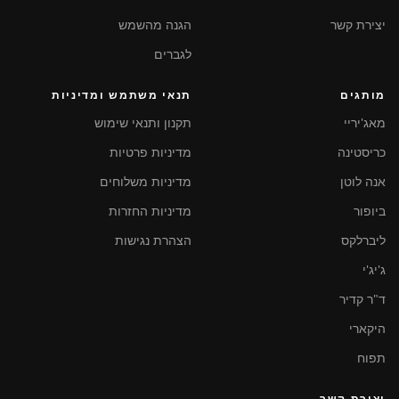
יצירת קשר
הגנה מהשמש
לגברים
מותגים
תנאי משתמש ומדיניות
מאג'יריי
תקנון ותנאי שימוש
כריסטינה
מדיניות פרטיות
אנה לוטן
מדיניות משלוחים
ביופור
מדיניות החזרות
ליברלקס
הצהרת נגישות
ג'יג'י
ד"ר קדיר
היקארי
תפוח
יצירת קשר