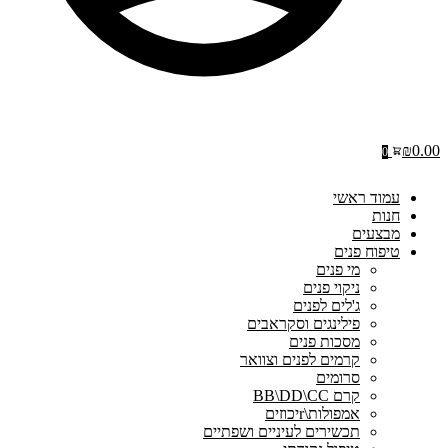
₪
0.00
0
עמוד ראשי
חנות
מבצעים
טיפוח פנים
מי פנים
ניקוי פנים
ג'לים לפנים
פילינגים וסקראבים
מסכות פנים
קרמים לפנים וצוואר
סרומים
קרם BB\DD\CC
אמפולות\rיכוזים
תכשירים לעיניים ושפתיים