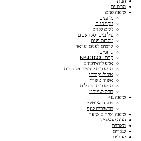
חנות
מבצעים
טיפוח פנים
מי פנים
ניקוי פנים
ג'לים לפנים
פילינגים וסקראבים
מסכות פנים
קרמים לפנים וצוואר
סרומים
קרם BB\DD\CC
אמפולות\rיכוזים
תכשירים לעיניים ושפתיים
טיפול נקודתי
איפור טיפולי
תכשירים טיפולים
תרסיס\מיסט
טיפוח גוף
טיפוח אינטימי
תכשירים לגוף
טיפוח ושיקום שיער
הגנה מהשמש
מארזים
לגברים
מותגים