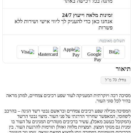
מתנה בכל רכישה באתר
זמינות מלאה וייעוץ 24/7
אנחנו כאן כדי להעניק לך ליווי אישי ושירות ללא
פשרות
תשלום מאובטח:
תיאור
גודל:
70 מ"ל
מסיכה רכה ויוקרתית המעניקה לעור שפע רכיבים צמחיים, למתן מראה
בהיר לכל סוגי העור.
המסיכה מכילה שפע רכיבים צמחיים ובראשם נבטי רשד הגינה – בהרכב
ליפוזומי, המאפשר שחרור הדרגתי על פני העור. מיצוי נבטי הרשד
(המקובל כעשב מאכל), עשיר ברכיבים מטהרים המגינים על העור בו
זמנית גם מנזקי חמצון. תמציות מלווה ואזולן תורמות להרגעת העור. בין
הרכיבים השומניים במסיכה ניתן למצוא חמאת שיאה, שמן גזר העשיר