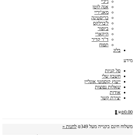
ג'יג'י
אנה לוטן
מאג'יריי
כריסטינה
ל'ברלקס
ביופור
היקארי
ד"ר קדיר
תפוח
בלוג
מידע
סל קניות
חשבון שלי
ייעוץ קוסמטי אונליין
שאלות נפוצות
אודות
יצירת קשר
₪
0.00
0
משלוח חינם בקנייה מעל ₪349
לחנות «