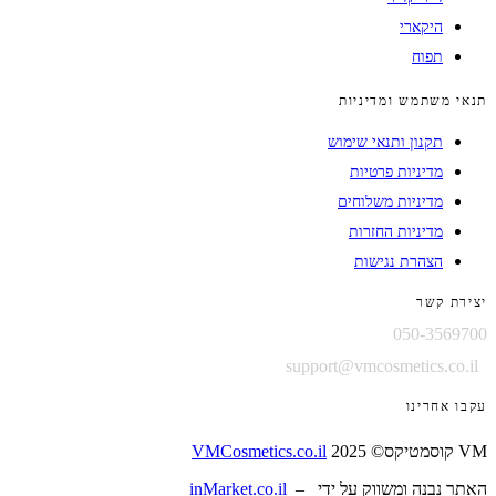
היקארי
תפוח
תנאי משתמש ומדיניות
תקנון ותנאי שימוש
מדיניות פרטיות
מדיניות משלוחים
מדיניות החזרות
הצהרת נגישות
יצירת קשר
050-3569700
support@vmcosmetics.co.il
עקבו אחרינו
VM קוסמטיקס© 2025
VMCosmetics.co.il
האתר נבנה ומשווק על ידי –
inMarket.co.il