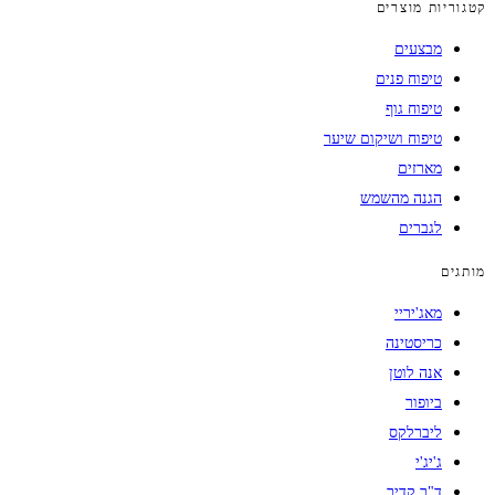
קטגוריות מוצרים
מבצעים
טיפוח פנים
טיפוח גוף
טיפוח ושיקום שיער
מארזים
הגנה מהשמש
לגברים
מותגים
מאג'יריי
כריסטינה
אנה לוטן
ביופור
ליברלקס
ג'יג'י
ד"ר קדיר