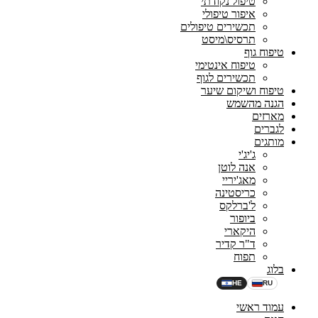
טיפול נקודתי
איפור טיפולי
תכשירים טיפולים
תרסיס\מיסט
טיפוח גוף
טיפוח אינטימי
תכשירים לגוף
טיפוח ושיקום שיער
הגנה מהשמש
מארזים
לגברים
מותגים
ג'יג'י
אנה לוטן
מאג'יריי
כריסטינה
ל'ברלקס
ביופור
היקארי
ד"ר קדיר
תפוח
בלוג
HE
RU
עמוד ראשי