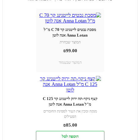
מסכת נבטים לייטנינג קר C 70 מ"ל
Anna Lotan אנה לוטן
המוצר שבחרת
₪
99.00
המוצר שבעמוד
קצף ניקוי-תה ירוק לייטנינג קר C 125
מ"ל Anna Lotan אנה לוטן
מנקה ומכין את העור לספיגת החומרים
הפעילים
₪
85.00
הוספה לסל