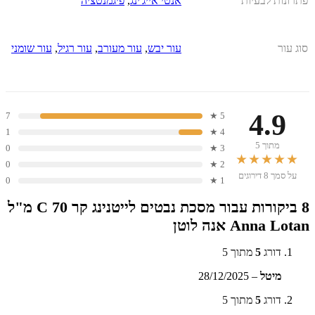
פתרונות לבעיות
אנטי אייג'ינג
,
פיגמנטציה
סוג עור
עור יבש
,
עור מעורב
,
עור רגיל
,
עור שומני
4.9
7
5 ★
1
4 ★
מתוך 5
0
3 ★
★★★★★
0
2 ★
על סמך 8 דירוגים
0
1 ★
8 ביקורות עבור
מסכת נבטים לייטנינג קר C 70 מ"ל
Anna Lotan אנה לוטן
דורג
5
מתוך 5
מיטל
–
28/12/2025
דורג
5
מתוך 5