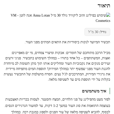
תיאור
גודל:
30 מ"ל
תכשיר המיועד לנקות ביסודיות את התאים המתים מפני העור.
מכיל הרכב מתוחכם של חומרים: אבקות ומיצויי צמחים, מי ים מאפיינים:
ואצות, המשתתפים – כל אחד בתורו – במהלך השימוש בתכשיר. פניני זרעים
זעירים מנקים את נקבוביות העור ומחליקים אותו תוך מתן תשומת לב מיוחדת
להגנת העור מפני שפשוף יתר במהלך המירוק! תוספת המים מתפיחה מיידית
את גרגירי המירוק, המתרככים לג'ל נעים. הסרה מושלמת של התכשיר נעשית
בקלות על ידי תוספת מים עד לשטיפה מלאה.
איך משתמשים
לפזר מעט מהפילינג על פני הלחיים, המצח והסנטר. לעסות בכריות האצבעות
בעוצמה התואמת את סוג העור במשך 1-2 דקות, עד למזעור הגרגירים הגסים.
לבסוף, להביא לשטיפה מלאה של עור הפנים ולספוג במגבת רכה. במהלך