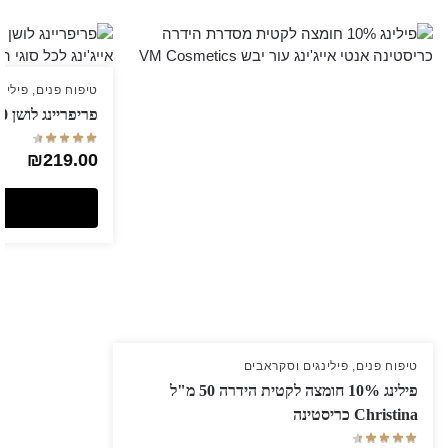
טיפוח פנים
,
פילינ
פריפריינג לושן RETIN A 60 מ"ל GIGI ג'יג'י
₪
219.00
טיפוח פנים
,
פילינגים וסקראבים
פילינג 10% חומצה לקטית הידרה 50 מ"ל
Christina כריסטינה