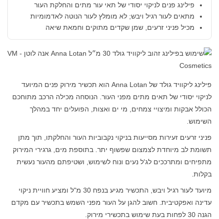
פילינג פנים לניקוי יסודי של תאי עור מתים והחלקת העור
מתאים לעור רגיל ויבש; לא מומלץ לעור הנוטה לאדמומיות
מכיל פניני זרעים, שמן שקדים מתוקים וחמאת שיאה
פילינג ליקוויד גולד של Anna Lotan הוא תכשיר מירוק פנים המיועד
לניקוי יסודי של תאים מתים מפני העור. הנוסחה מכילה הרכב מתוחכם
הכולל אבקות ומיצויי צמחים, מי ים ואצות, הפועלים יחד במהלך
השימוש.
פניני זרעים זעירות מסייעות בניקוי נקבוביות העור והחלקתו, תוך מתן
תשומת לב מיוחדת לצמצום שפשוף יתר. בתוספת מים, גרגירי המירוק
מתפיחים ומתרככים לג'ל נעים ונוח לשימוש, ושטיפתם מהעור נעשית
בקלות.
מיועד לעור רגיל ויבש, התכשיר מגיע בנפח 30 מ"ל ומציע חוויית ניקוי
עדינה ואפקטיבית. חשוב להגן על העור מפני השמש בתכשיר עם מקדם
הגנה 30 לפחות בעת שימוש בתכשירי מירוק.