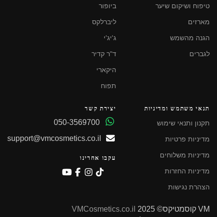
טיפוח ושיקום שיער
ביופור
מארזים
ליברלקס
הגנה מהשמש
ג'יג'י
לגברים
ד"ר קדיר
היקארי
תפוח
תנאי משתמש ומדיניות
יצירת קשר
050-3569700
תקנון ותנאי שימוש
support@vmcosmetics.co.il
מדיניות פרטיות
מדיניות משלוחים
עקבו אחרינו
מדיניות החזרות
הצהרת נגישות
VM קוסמטיקס© 2025
VMCosmetics.co.il