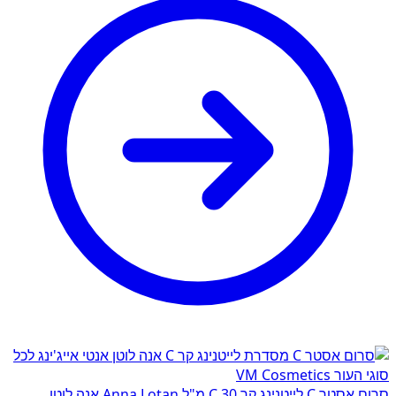
סרום אסטר C לייטנינג קר C 30 מ"ל Anna Lotan אנה לוטן