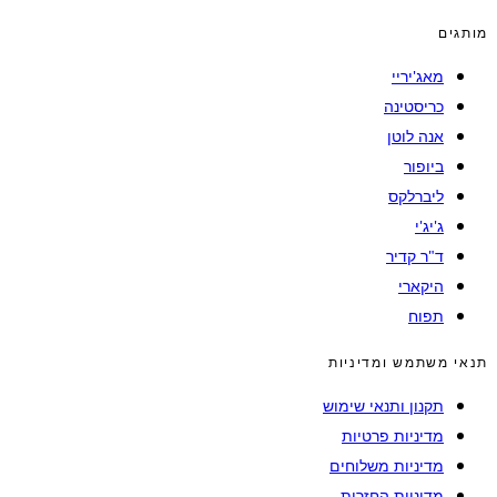
מותגים
מאג'יריי
כריסטינה
אנה לוטן
ביופור
ליברלקס
ג'יג'י
ד"ר קדיר
היקארי
תפוח
תנאי משתמש ומדיניות
תקנון ותנאי שימוש
מדיניות פרטיות
מדיניות משלוחים
מדיניות החזרות