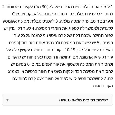
1 למזוג את תכולת כפית מדידה של ג'ל )30 מל.( לקערית שטוחה. 2
להוסיף לקערית תכולת כפית מדידה קטנה של אבקת ויטמין C
ולערבב היטב עד להמסה מלאה. 3 להכניס טבלית מסיכת אקומסק
לקערית ולאפשר לה לספוג את חומרי המסיכה. 4 לעור דק ועדין יש
לפזר תחילה שכבה דקה של קרם עיסוי נוני להגנה על כל עור
הפנים. .5 יש לישר את המסיכה ולהצמיד אותה בזהירות )בפרט
באיזור העיניים( למשך 10-15 דקות. תתכן תחושת עקצוץ קלה על
עור רגיש או אדמומי. אם תחושה זו הופכת לאי נוחות יש להקדים
ולהסיר את המסיכה ולשטוף את עור הפנים במים. 6 בסיום יש
להסיר את מסיכת הבד ולנקות מעט את העור ברטיות או בצמ"ג
לח. 7 להשלמת הטיפול יש לפזר על העור מעט קרם לחות עם
מקדם הגנה.
רשימת רכיבים מלאה (INCI)