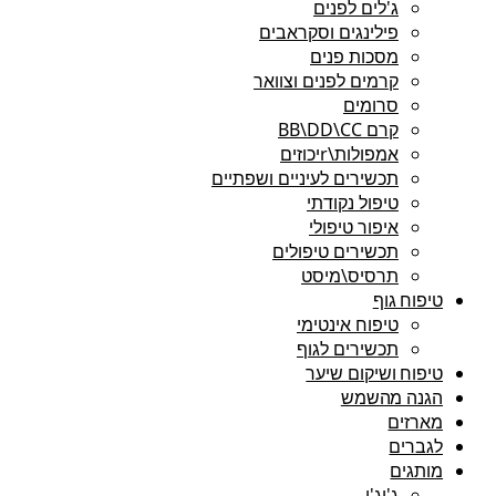
ג'לים לפנים
פילינגים וסקראבים
מסכות פנים
קרמים לפנים וצוואר
סרומים
קרם BB\DD\CC
אמפולות\rיכוזים
תכשירים לעיניים ושפתיים
טיפול נקודתי
איפור טיפולי
תכשירים טיפולים
תרסיס\מיסט
טיפוח גוף
טיפוח אינטימי
תכשירים לגוף
טיפוח ושיקום שיער
הגנה מהשמש
מארזים
לגברים
מותגים
ג'יג'י