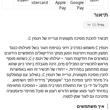
תיאור
גודל:
12 יח'
תכשיר להכנת מסיכה מקצועית וטרייה של ויטמין C.
ויטמין C משמש כמרכיב חיוני בטיפוח העור בשל פעילותו כנוגד
חמצון תכונות ויתרונות המגן מנזקי הרדיקאלים החופשיים הידועים
כמאיצים את הזדקנות העור. • יעילותו של ויטמ ין C, כשהוא מוסף
מראש לתכשירים המכילים מים, הינה מוגבלת ביותר כיוון שהוא
עצמו מתחמצן במהירות. • ייחודו של תכשיר זה הוא באפשרות
להכין מסיכה מקצועית, טרייה של ויטמין C, בשילוב עם קומפלקס
ג'ל מיוחד לתוך מסיכת הבד "אקומסק" מיידית לפני השימוש,
ולקבל על ידי כך את התועלת המרבית ממנו. • המסיכה מתאימה
במיוחד לעור פגוע שמש הדורש רענון או סובל מהיפר-פיגמטציה
ומיטיבה גם לעור שמן לסוגיו.
איך משתמשים