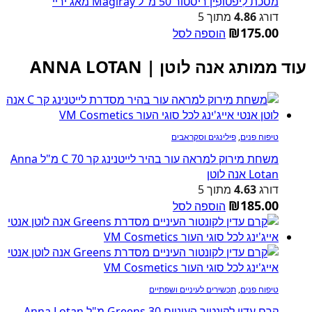
מסכת לִיפטוֹפִין ריסטור 50 מ"ל Magiray מאג'יריי
דורג
4.86
מתוך 5
₪
175.00
הוספה לסל
עוד ממותג אנה לוטן | ANNA LOTAN
טיפוח פנים
,
פילינגים וסקראבים
משחת מירוק למראה עור בהיר לייטנינג קר C 70 מ"ל Anna
Lotan אנה לוטן
דורג
4.63
מתוך 5
₪
185.00
הוספה לסל
טיפוח פנים
,
תכשירים לעיניים ושפתיים
קרם עדין לקונטור העיניים Greens 30 מ"ל Anna Lotan