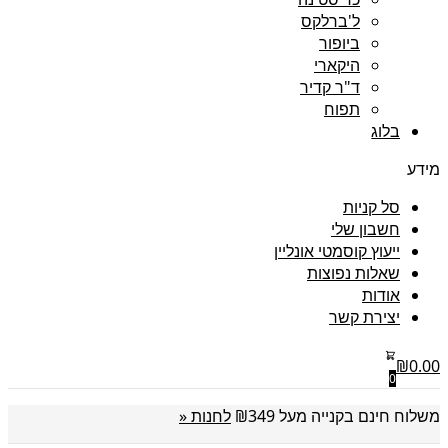
ל'ברלקס
ביופור
היקארי
ד"ר קדיר
תפוח
בלוג
מידע
סל קניות
חשבון שלי
ייעוץ קוסמטי אונליין
שאלות נפוצות
אודות
יצירת קשר
₪
0.00
0
משלוח חינם בקנייה מעל ₪349
לחנות «