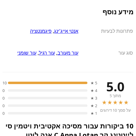
מידע נוסף
פתרונות לבעיות
אנטי אייג'ינג
,
פיגמנטציה
סוג עור
עור מעורב
,
עור רגיל
,
עור שומני
5.0
10
5 ★
0
4 ★
מתוך 5
0
3 ★
★★★★★
0
2 ★
על סמך 10 דירוגים
0
1 ★
10 ביקורות עבור
מסיכה אקטיבית ויטמין סי
לייטנינג קר C Anna Lotan אנה לוטן