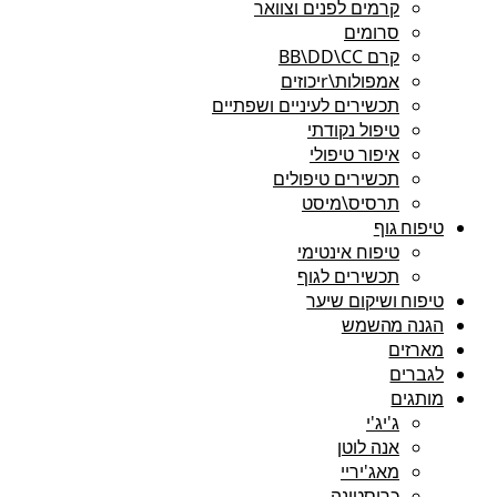
קרמים לפנים וצוואר
סרומים
קרם BB\DD\CC
אמפולות\rיכוזים
תכשירים לעיניים ושפתיים
טיפול נקודתי
איפור טיפולי
תכשירים טיפולים
תרסיס\מיסט
טיפוח גוף
טיפוח אינטימי
תכשירים לגוף
טיפוח ושיקום שיער
הגנה מהשמש
מארזים
לגברים
מותגים
ג'יג'י
אנה לוטן
מאג'יריי
כריסטינה