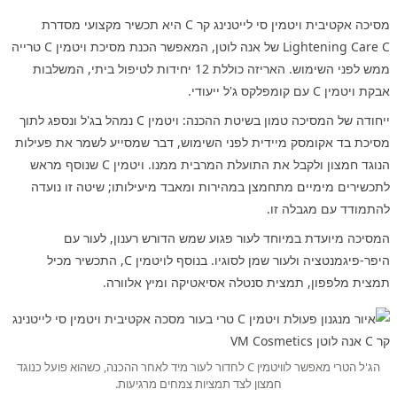
מסיכה אקטיבית ויטמין סי לייטנינג קר C היא תכשיר מקצועי מסדרת
Lightening Care C של אנה לוטן, המאפשר הכנת מסיכת ויטמין C טרייה
ממש לפני השימוש. האריזה כוללת 12 יחידות לטיפול ביתי, המשלבות
אבקת ויטמין C עם קומפלקס ג'ל ייעודי.
ייחודה של המסיכה טמון בשיטת ההכנה: ויטמין C נמהל בג'ל ונספג לתוך
מסיכת בד אקומסק מיידית לפני השימוש, דבר שמסייע לשמר את פעילות
הנוגד חמצון ולקבל את התועלת המרבית ממנו. ויטמין C שנוסף מראש
לתכשירים מימיים מתחמצן במהירות ומאבד מיעילותו; שיטה זו נועדה
להתמודד עם מגבלה זו.
המסיכה מיועדת במיוחד לעור פגוע שמש הדורש רענון, לעור עם
היפר-פיגמנטציה ולעור שמן לסוגיו. בנוסף לויטמין C, התכשיר מכיל
תמצית מלפפון, תמצית סנטלה אסיאטיקה ומיץ אלוורה.
הג'ל הטרי מאפשר לוויטמין C לחדור לעור מיד לאחר ההכנה, כשהוא פועל כנוגד
חמצון לצד תמציות צמחים מרגיעות.