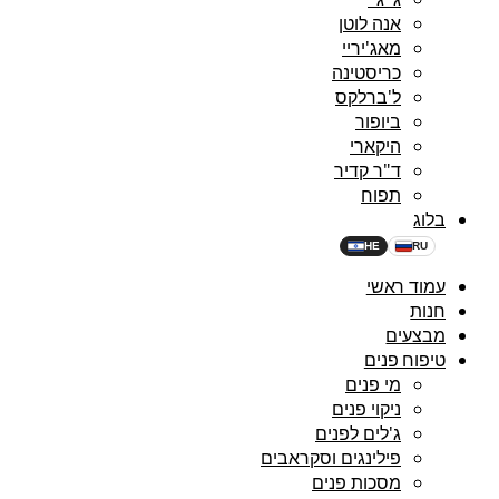
אנה לוטן
מאג'יריי
כריסטינה
ל'ברלקס
ביופור
היקארי
ד"ר קדיר
תפוח
בלוג
HE
RU
עמוד ראשי
חנות
מבצעים
טיפוח פנים
מי פנים
ניקוי פנים
ג'לים לפנים
פילינגים וסקראבים
מסכות פנים