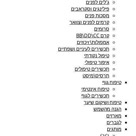
ג'לים לפנים
פילינגים וסקראבים
מסכות פנים
קרמים לפנים וצוואר
סרומים
קרם BB\DD\CC
אמפולות\rיכוזים
תכשירים לעיניים ושפתיים
טיפול נקודתי
איפור טיפולי
תכשירים טיפולים
תרסיס\מיסט
טיפוח גוף
טיפוח אינטימי
תכשירים לגוף
טיפוח ושיקום שיער
הגנה מהשמש
מארזים
לגברים
מותגים
ג'יג'י