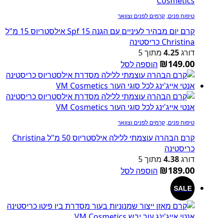
טיפוח פנים
,
קרמים לפנים וצוואר
קרם יום מבהיר לעיניים עם הגנה Spf 15 אילסטריוס 15 מ"ל
Christina כריסטינה
דורג
4.25
מתוך 5
₪
149.00
הוספה לסל
טיפוח פנים
,
קרמים לפנים וצוואר
קרם הבהרה עוצמתי ללילה אילסטריוס 50 מ"ל Christina
כריסטינה
דורג
4.38
מתוך 5
₪
189.00
הוספה לסל
SALE