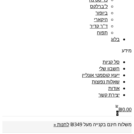
ל'ברלקס
ביופור
היקארי
ד"ר קדיר
תפוח
בלוג
מידע
סל קניות
חשבון שלי
ייעוץ קוסמטי אונליין
שאלות נפוצות
אודות
יצירת קשר
₪
0.00
0
משלוח חינם בקנייה מעל ₪349
לחנות «