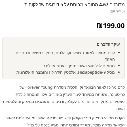
מדורגים
4.67
מתוך 5 מבוסס על
6
דירוגים של לקוחות
(6 דירוגים)
₪
199.00
עיקר הדברים
קרם ממוקד לאזור הצוואר וקו הלסת, תומך במיצוק ובהגדרת
האזור
מתאים לכל סוגי העור; תומך באנטי-אייג'ינג
מכיל Hexapeptide-9, אלסטין הידרוליז וחומצה היאלורונית
קרם מרוכז לאזור הצוואר וקו הלסת מסדרת Forever Young של
כריסטינה, שפותח במיוחד לעור העדין באזורים אלו. הנוסחה כוללת
פפטידים מתקדמים הדומים לקולגן, ורכיבים התומכים במיצוק ובאלסטיות
העור.
הקרם מסייע בחיזוק סיבי הקולגן ובשיפור מראה העור, ומיועד לתת לאזור
הצוואר מראה מוצק, מוגדר ומורם יותר. מגיע בנפח 50 מ"ל.