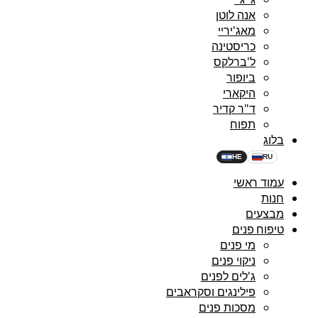
אנה לוטן
מאג'יריי
כריסטינה
ל'ברלקס
ביופור
היקארי
ד"ר קדיר
תפוח
בלוג
HE
RU
עמוד ראשי
חנות
מבצעים
טיפוח פנים
מי פנים
ניקוי פנים
ג'לים לפנים
פילינגים וסקראבים
מסכות פנים