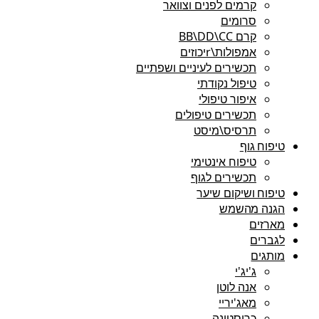
קרמים לפנים וצוואר
סרומים
קרם BB\DD\CC
אמפולות\rיכוזים
תכשירים לעיניים ושפתיים
טיפול נקודתי
איפור טיפולי
תכשירים טיפולים
תרסיס\מיסט
טיפוח גוף
טיפוח אינטימי
תכשירים לגוף
טיפוח ושיקום שיער
הגנה מהשמש
מארזים
לגברים
מותגים
ג'יג'י
אנה לוטן
מאג'יריי
כריסטינה