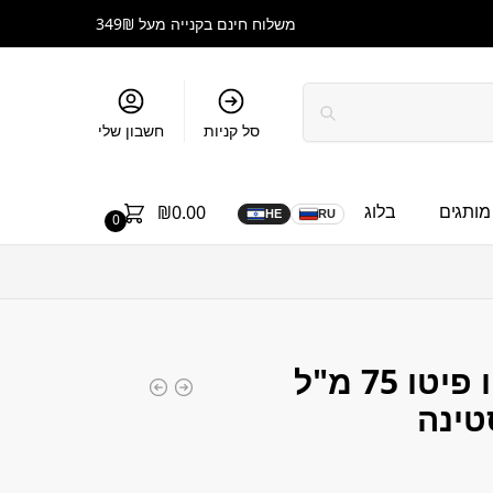
משלוח חינם בקנייה מעל 349₪
סל קניות
חשבון שלי
מותגים
בלוג
₪
0.00
HE
RU
0
מסכה מחייה ביו פיטו 75 מ"ל