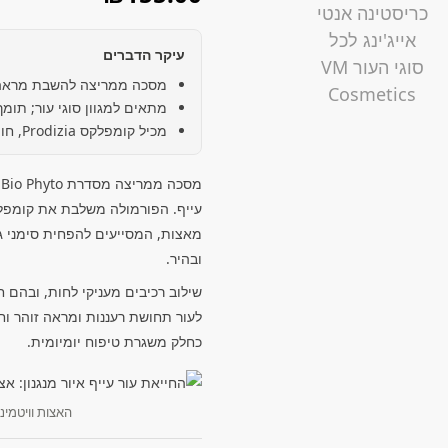
עיקר הדברים
מסכה ממריצה להשבת מראה זו
מתאים למגוון סוגי עור; תומך 
מכיל קומפלקס Prodizia, חומצה היאלורונית וצרמיד NP
מ
מאצות, המסייעים להפחית סימני ג
ובהיר.
לעור תחושת רעננות ומראה זוהר ו
כחלק משגרת טיפוח יומיומית.
האצות וויטמיני ה-B מעירים עור עמום וה