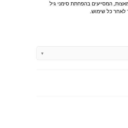
יוניות. מכילה Prodizia, קומפלקס ויטמיני B ורכיבים פעילים מאצות, המסייעים בהפחתת סימני גיל
ר לאחר כל שימוש.