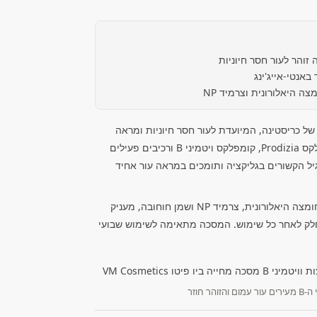
הר לעור חסר חיוניות
באנטי-אייג'ינג
סכה ממריצה מסדרת Bio Phyto של כריסטינה, המיועדת לעור חסר חיוניות ומראה
עייף. הפורמולה משלבת את קומפלקס Prodizia, קומפלקס ויטמיני B ורכיבים פעילים
יל הקשורים בגליקציה ותומכים במראה עור אחיד
שילוב רכיבים מעניקי לחות, ובהם חומצה היאלורונית, צרמיד NP ושמן חוחובה, מעניק
חלק לאחר כל שימוש. המסכה מתאימה לשימוש שבועי
זוהר חוזר