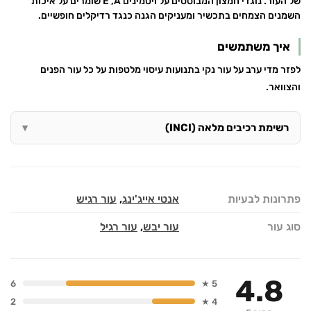
של העור. נוגדי חמצון המבוססים על ויטמינים E ,A שומרים על איכות
השמנים הצמחים בתכשיר ומעניקים הגנה כנגד רדיקלים חופשיים.
איך משתמשים
לפזר מדי ערב על עור נקי בתנועות עיסוי מלטפות על כל עור הפנים
והצוואר.
רשימת רכיבים מלאה (INCI)
פתרונות לבעיות
אנטי אייג'ינג
,
עור רגיש
סוג עור
עור יבש
,
עור רגיל
4.8
6
5 ★
2
4 ★