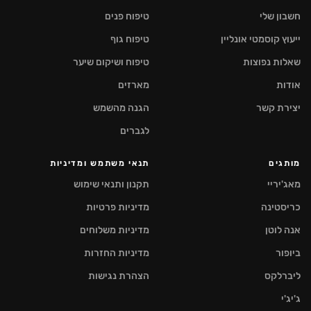
חשבון שלי
טיפוח פנים
ייעוץ קוסמטי אונליין
טיפוח גוף
שאלות נפוצות
טיפוח ושיקום שיער
אודות
מארזים
יצירת קשר
הגנה מהשמש
לגברים
מותגים
תנאי משתמש ומדיניות
מאג'יריי
תקנון ותנאי שימוש
כריסטינה
מדיניות פרטיות
אנה לוטן
מדיניות משלוחים
ביופור
מדיניות החזרות
ליברלקס
הצהרת נגישות
ג'יג'י