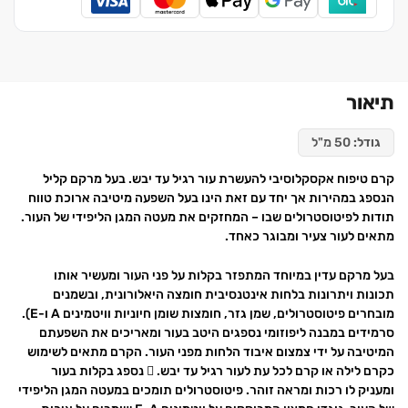
תיאור
גודל:
50 מ"ל
קרם טיפוח אקסקלוסיבי להעשרת עור רגיל עד יבש. בעל מרקם קליל
הנספג במהירות אך יחד עם זאת הינו בעל השפעה מיטיבה ארוכת טווח
תודות לפיטוסטרולים שבו – המחזקים את מעטה המגן הליפידי של העור.
מתאים לעור צעיר ומבוגר כאחד.
בעל מרקם עדין במיוחד המתפזר בקלות על פני העור ומעשיר אותו
תכונות ויתרונות בלחות אינטנסיבית חומצה היאלורונית, ובשמנים
מובחרים פיטוסטרולים, שמן גזר, חומצות שומן חיוניות וויטמינים A ו-E).
סרמידים במבנה ליפוזומי נספגים היטב בעור ומאריכים את השפעתם
המיטיבה על ידי צמצום איבוד הלחות מפני העור. הקרם מתאים לשימוש
כקרם לילה או קרם לכל עת לעור רגיל עד יבש.  נספג בקלות בעור
ומעניק לו רכות ומראה זוהר. פיטוסטרולים תומכים במעטה המגן הליפידי