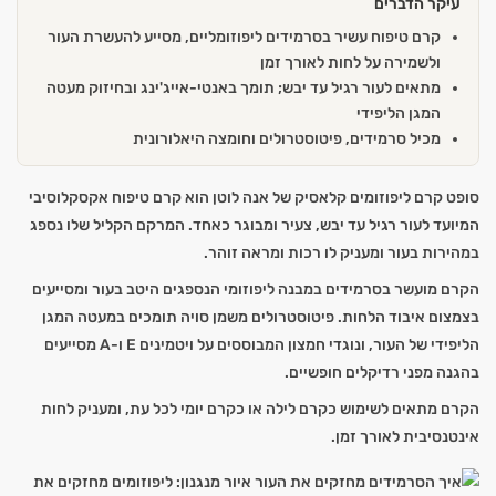
עיקר הדברים
קרם טיפוח עשיר בסרמידים ליפוזומליים, מסייע להעשרת העור
ולשמירה על לחות לאורך זמן
מתאים לעור רגיל עד יבש; תומך באנטי-אייג'ינג ובחיזוק מעטה
המגן הליפידי
מכיל סרמידים, פיטוסטרולים וחומצה היאלורונית
סופט קרם ליפוזומים קלאסיק של אנה לוטן הוא קרם טיפוח אקסקלוסיבי
המיועד לעור רגיל עד יבש, צעיר ומבוגר כאחד. המרקם הקליל שלו נספג
במהירות בעור ומעניק לו רכות ומראה זוהר.
הקרם מועשר בסרמידים במבנה ליפוזומי הנספגים היטב בעור ומסייעים
בצמצום איבוד הלחות. פיטוסטרולים משמן סויה תומכים במעטה המגן
הליפידי של העור, ונוגדי חמצון המבוססים על ויטמינים E ו-A מסייעים
בהגנה מפני רדיקלים חופשיים.
הקרם מתאים לשימוש כקרם לילה או כקרם יומי לכל עת, ומעניק לחות
אינטנסיבית לאורך זמן.