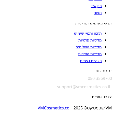
היקארי
תפוח
תנאי משתמש ומדיניות
תקנון ותנאי שימוש
מדיניות פרטיות
מדיניות משלוחים
מדיניות החזרות
הצהרת נגישות
יצירת קשר
050-3569700
support@vmcosmetics.co.il
עקבו אחרינו
VM קוסמטיקס© 2025
VMCosmetics.co.il