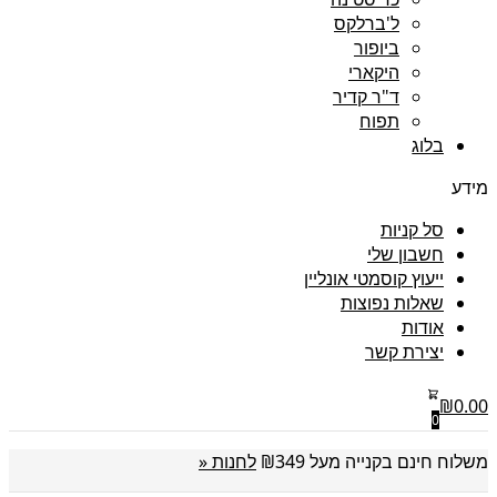
ל'ברלקס
ביופור
היקארי
ד"ר קדיר
תפוח
בלוג
מידע
סל קניות
חשבון שלי
ייעוץ קוסמטי אונליין
שאלות נפוצות
אודות
יצירת קשר
₪
0.00
0
משלוח חינם בקנייה מעל ₪349
לחנות «