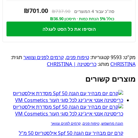
₪701.00
₪737.90
סה"כ עבור 4 המוצרים
כולל 5% הנחת כמות · חיסכון ₪36.90
הוסיפו את כל הסט לעגלה
מק"ט:
9593
קטגוריות:
טיפוח פנים
,
קרמים לפנים וצוואר
תגית:
CHRISTINA
מותג:
כריסטינה | CHRISTINA
מוצרים קשורים
הגנה מהשמש
,
טיפוח פנים
,
קרמים לפנים וצוואר
קרם יום מבהיר עם הגנה Spf 50 אילסטריוס 50 מ"ל