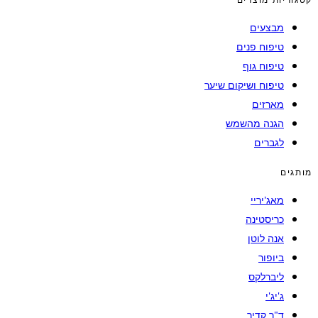
מבצעים
טיפוח פנים
טיפוח גוף
טיפוח ושיקום שיער
מארזים
הגנה מהשמש
לגברים
מותגים
מאג'יריי
כריסטינה
אנה לוטן
ביופור
ליברלקס
ג'יג'י
ד"ר קדיר