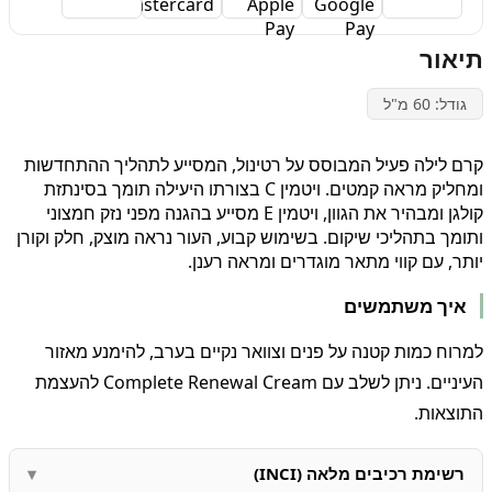
תיאור
גודל: 60 מ"ל
קרם לילה פעיל המבוסס על רטינול, המסייע לתהליך ההתחדשות
ומחליק מראה קמטים. ויטמין C בצורתו היעילה תומך בסינתזת
קולגן ומבהיר את הגוון, ויטמין E מסייע בהגנה מפני נזק חמצוני
ותומך בתהליכי שיקום. בשימוש קבוע, העור נראה מוצק, חלק וקורן
יותר, עם קווי מתאר מוגדרים ומראה רענן.
איך משתמשים
למרוח כמות קטנה על פנים וצוואר נקיים בערב, להימנע מאזור
העיניים. ניתן לשלב עם Complete Renewal Cream להעצמת
התוצאות.
רשימת רכיבים מלאה (INCI)