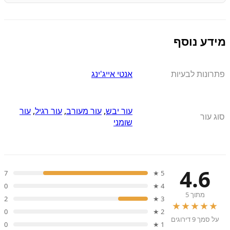
מידע נוסף
פתרונות לבעיות
אנטי אייג'ינג
עור יבש
,
עור מעורב
,
עור רגיל
,
עור
סוג עור
שומני
4.6
7
5 ★
0
4 ★
מתוך 5
2
3 ★
★★★★★
0
2 ★
על סמך 9 דירוגים
0
1 ★