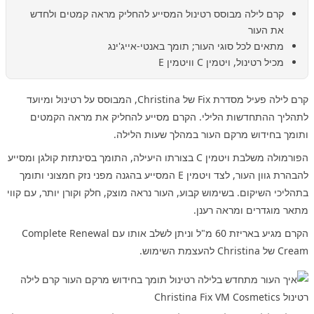
קרם לילה מבוסס רטינול המסייע להחליק מראה קמטים ולחדש
את העור
מתאים לכל סוגי העור; תומך באנטי-אייג'ינג
מכיל רטינול, ויטמין C וויטמין E
קרם לילה פעיל מסדרת Fix של Christina, המבוסס על רטינול ומיועד
לתהליך ההתחדשות הלילי. הקרם מסייע להחליק את מראה הקמטים
ותומך בחידוש מרקם העור במהלך שעות הלילה.
הפורמולה משלבת ויטמין C בצורתו היעילה, התומך בסינתזת קולגן ומסייע
להבהרת גוון העור, לצד ויטמין E המסייע בהגנה מפני נזק חמצוני ותומך
בתהליכי השיקום. בשימוש קבוע, העור נראה מוצק, חלק וקורן יותר, עם קווי
מתאר מוגדרים ומראה רענן.
הקרם מגיע באריזת 60 מ"ל וניתן לשלב אותו עם Complete Renewal
Cream של Christina להעצמת השימוש.