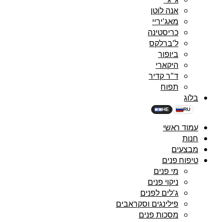
אנה לוטן
מאג'יריי
כריסטינה
ל'ברלקס
ביופור
היקארי
ד"ר קדיר
תפוח
בלוג
HE
RU
עמוד ראשי
חנות
מבצעים
טיפוח פנים
מי פנים
ניקוי פנים
ג'לים לפנים
פילינגים וסקראבים
מסכות פנים