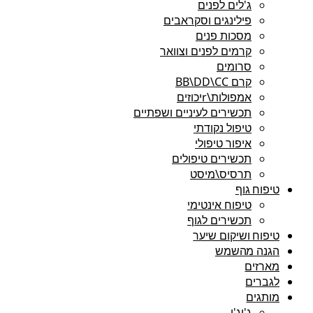
ג'לים לפנים
פילינגים וסקראבים
מסכות פנים
קרמים לפנים וצוואר
סרומים
קרם BB\DD\CC
אמפולות\rיכוזים
תכשירים לעיניים ושפתיים
טיפול נקודתי
איפור טיפולי
תכשירים טיפולים
תרסיס\מיסט
טיפוח גוף
טיפוח אינטימי
תכשירים לגוף
טיפוח ושיקום שיער
הגנה מהשמש
מארזים
לגברים
מותגים
ג'יג'י