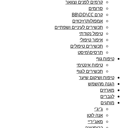
קרמים לפנים וצוואר
סרומים
קרם BB\DD\CC
אמפולות\rיכוזים
תכשירים לעיניים ושפתיים
טיפול נקודתי
איפור טיפולי
תכשירים טיפולים
תרסיס\מיסט
טיפוח גוף
טיפוח אינטימי
תכשירים לגוף
טיפוח ושיקום שיער
הגנה מהשמש
מארזים
לגברים
מותגים
ג'יג'י
אנה לוטן
מאג'יריי
כריסטינה