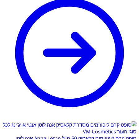
סופט קרם ליפוזומים קלאסיק 50 מ"ל Anna Lotan אנה לוטן