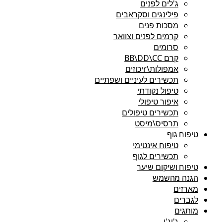
ג'לים לפנים
פילינגים וסקראבים
מסכות פנים
קרמים לפנים וצוואר
סרומים
קרם BB\DD\CC
אמפולות\rיכוזים
תכשירים לעיניים ושפתיים
טיפול נקודתי
איפור טיפולי
תכשירים טיפולים
תרסיס\מיסט
טיפוח גוף
טיפוח אינטימי
תכשירים לגוף
טיפוח ושיקום שיער
הגנה מהשמש
מארזים
לגברים
מותגים
ג'יג'י