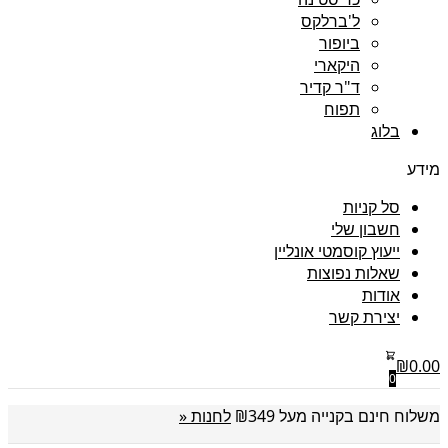
ל'ברלקס
ביופור
היקארי
ד"ר קדיר
תפוח
בלוג
מידע
סל קניות
חשבון שלי
ייעוץ קוסמטי אונליין
שאלות נפוצות
אודות
יצירת קשר
₪
0.00
0
משלוח חינם בקנייה מעל ₪349
לחנות «