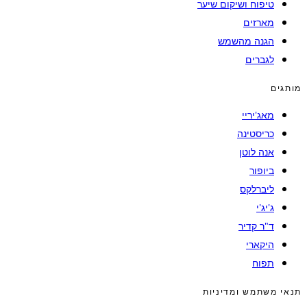
טיפוח ושיקום שיער
מארזים
הגנה מהשמש
לגברים
מותגים
מאג'יריי
כריסטינה
אנה לוטן
ביופור
ליברלקס
ג'יג'י
ד"ר קדיר
היקארי
תפוח
תנאי משתמש ומדיניות