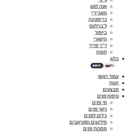
אנה לוטן
מאג'יריי
כריסטינה
ל'ברלקס
ביופור
היקארי
ד"ר קדיר
תפוח
בלוג
HE
RU
עמוד ראשי
חנות
מבצעים
טיפוח פנים
מי פנים
ניקוי פנים
ג'לים לפנים
פילינגים וסקראבים
מסכות פנים