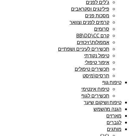
ג'לים לפנים
פילינגים וסקראבים
מסכות פנים
קרמים לפנים וצוואר
סרומים
קרם BB\DD\CC
אמפולות\rיכוזים
תכשירים לעיניים ושפתיים
טיפול נקודתי
איפור טיפולי
תכשירים טיפולים
תרסיס\מיסט
טיפוח גוף
טיפוח אינטימי
תכשירים לגוף
טיפוח ושיקום שיער
הגנה מהשמש
מארזים
לגברים
מותגים
ג'יג'י