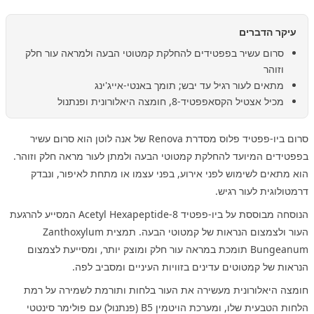
עיקר הדברים
סרום עשיר בפפטידים להחלקת קמטוטי הבעה ולמראה עור חלק
וזוהר
מתאים לעור רגיל עד יבש; תומך באנטי-אייג'ינג
מכיל אצטיל הקסאפפטיד-8, חומצה היאלורונית ופנתנול
סרום ביו-פפטיד פלוס מסדרת Renova של אנה לוטן הוא סרום עשיר
בפפטידים המיועד להחלקת קמטוטי הבעה ולמתן לעור מראה חלק וזוהר.
הוא מתאים לשימוש לפני אירוע, בפני עצמו או מתחת לאיפור, ונבדק
דרמטולוגית לעור רגיש.
הנוסחה מבוססת על ביו-פפטיד Acetyl Hexapeptide-8 המסייע להרגעת
העור ולצמצום הנראות של קמטוטי הבעה. תמצית Zanthoxylum
Bungeanum תומכת במראה עור חלק ומוצק יותר, ומסייעת לצמצום
הנראות של קמטוטים עדינים בזוויות העיניים ומסביב לפה.
חומצה היאלורונית מעשירה את העור בלחות ותורמת לשמירה על רמת
הלחות הטבעית שלו, ומערכת הויטמין B5 (פנתנול) עם פולימר סינטטי