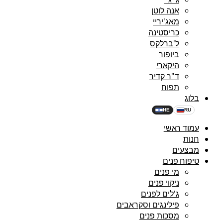
אנה לוטן
מאג'יריי
כריסטינה
ל'ברלקס
ביופור
היקארי
ד"ר קדיר
תפוח
בלוג
HE
RU
עמוד ראשי
חנות
מבצעים
טיפוח פנים
מי פנים
ניקוי פנים
ג'לים לפנים
פילינגים וסקראבים
מסכות פנים