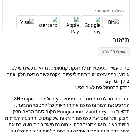
תשלום מאובטח:
תיאור
גודל:
20 מ"ל
סרום עשיר בפפטידים להחלקת קמטוטים. מתאים לשימוש לפני
אירוע, בפני עצמו או מתחת לאיפור. מקנה לעור מראה חלק וזוהר
בתוך זמן קצר.
נבדק דרמטולוגית לעור רגיש!
הנוסחה מכילה תמיסת הביו-פפטיד -8Hexapeptide Acetyl
המרגיע את העור ומצמצם את הניראות של קמטוטי ההבעה. •
תמצית Bungeanum Zanthoxylum מקנה לעור מראה חלק
ומוצק יותר ומסייעת לצמצום הנראות של קמטוטי ההבעה העדינים
בזויות העיניים או מסביב לפה. • חומצה היאלורונית מעשירה את
העור בלחות ותורמת לשמירה על רמת הלחות הטבעית שלו על