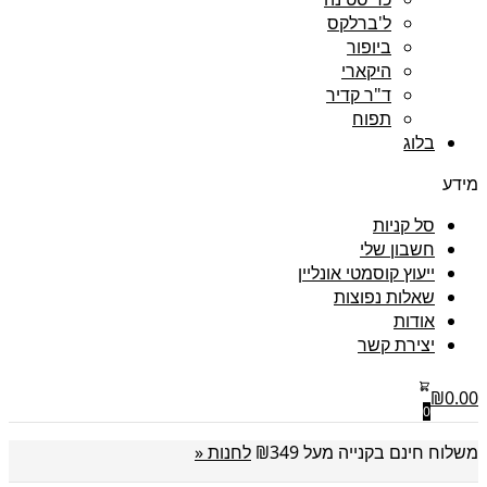
ל'ברלקס
ביופור
היקארי
ד"ר קדיר
תפוח
בלוג
מידע
סל קניות
חשבון שלי
ייעוץ קוסמטי אונליין
שאלות נפוצות
אודות
יצירת קשר
₪
0.00
0
משלוח חינם בקנייה מעל ₪349
לחנות «