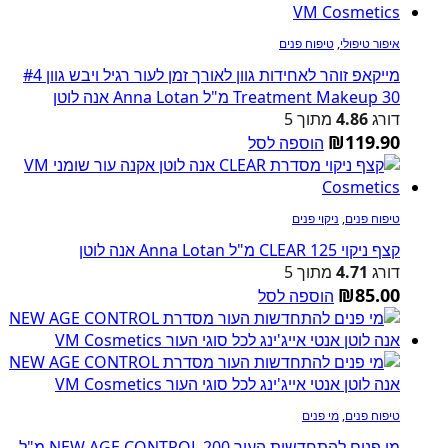
איפור טיפולי
,
טיפוח פנים
מייקאפ זוהר לאחידות גוון לאורך זמן לעור רגיל ויבש גוון #4
Treatment Makeup 30 מ"ל Anna Lotan אנה לוטן
דורג
4.86
מתוך 5
₪
119.90
הוספה לסל
טיפוח פנים
,
ניקוי פנים
קצף ניקוי CLEAR 125 מ"ל Anna Lotan אנה לוטן
דורג
4.71
מתוך 5
₪
85.00
הוספה לסל
טיפוח פנים
,
מי פנים
מי פנים להתחדשות העור NEW AGE CONTROL 200 מ"ל