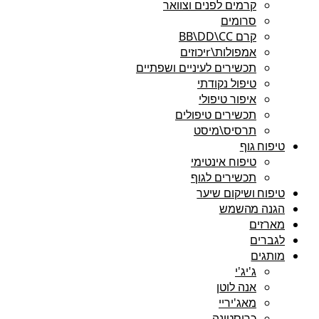
קרמים לפנים וצוואר
סרומים
קרם BB\DD\CC
אמפולות\rיכוזים
תכשירים לעיניים ושפתיים
טיפול נקודתי
איפור טיפולי
תכשירים טיפולים
תרסיס\מיסט
טיפוח גוף
טיפוח אינטימי
תכשירים לגוף
טיפוח ושיקום שיער
הגנה מהשמש
מארזים
לגברים
מותגים
ג'יג'י
אנה לוטן
מאג'יריי
כריסטינה