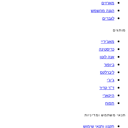
מארזים
הגנה מהשמש
לגברים
מותגים
מאג'יריי
כריסטינה
אנה לוטן
ביופור
ליברלקס
ג'יג'י
ד"ר קדיר
היקארי
תפוח
תנאי משתמש ומדיניות
תקנון ותנאי שימוש